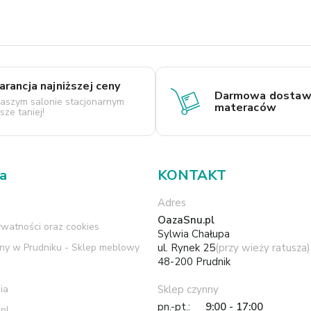
rancja najniższej ceny
Darmowa dostaw
aszym salonie stacjonarnym
materaców
ze taniej!
ma
KONTAKT
Adres
OazaSnu.pl
ywatności oraz cookies
Sylwia Chałupa
rny w Prudniku - Sklep meblowy
ul. Rynek 25
(przy wieży ratusza)
48-200 Prudnik
ia
Sklep czynny
pn.-pt.:
9:00 - 17:00
pl