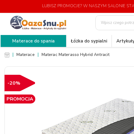
LUBISZ PROMOCJE? W NASZYM SALONIE S
Materace do spania
Łóżka do sypialni
Artykuły
Materace
Materac Materasso Hybrid Antracit
-20%
PROMOCJA