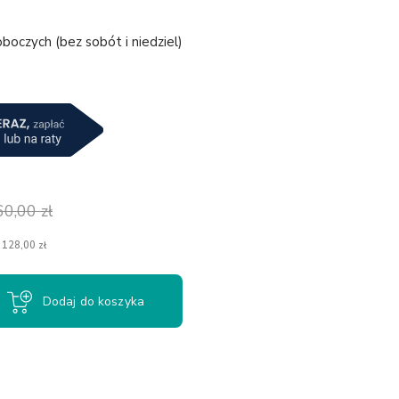
boczych (bez sobót i niedziel)
a
60,00 zł
 128,00 zł
Dodaj do koszyka