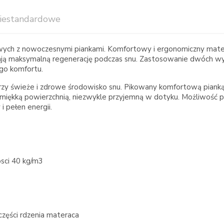
iestandardowe
wych z nowoczesnymi piankami. Komfortowy i ergonomiczny matera
iają maksymalną regenerację podczas snu. Zastosowanie dwóch wy
go komfortu.
y świeże i zdrowe środowisko snu. Pikowany komfortową pianką 
 miękką powierzchnią, niezwykle przyjemną w dotyku. Możliwość 
i pełen energii.
sci 40 kg/m3
zęści rdzenia materaca