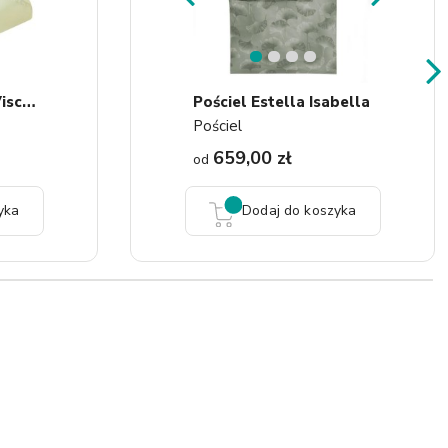
1
2
3
4
P
Oduszka Hilding Visco Prime
Pościel Estella Isabella
Pościel
659,00 zł
od
yka
Dodaj do koszyka