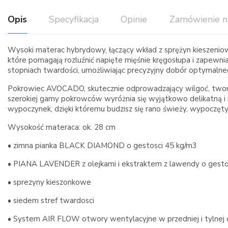
Opis
Specyfikacja
Opinie
Zamówienie n
Wysoki materac hybrydowy, łączący wkład z sprężyn kieszenio
które pomagają rozluźnić napięte mięśnie kręgosłupa i zapewn
stopniach twardości, umożliwiając precyzyjny dobór optymalne
Pokrowiec AVOCADO, skutecznie odprowadzający wilgoć, tworz
szerokiej gamy pokrowców wyróżnia się wyjątkowo delikatną i
wypoczynek, dzięki któremu budzisz się rano świeży, wypoczęty 
Wysokość materaca: ok. 28 cm
• zimna pianka BLACK DIAMOND o gestosci 45 kg/m3
• PIANA LAVENDER z olejkami i ekstraktem z lawendy o gesto
• sprezyny kieszonkowe
• siedem stref twardosci
• System AIR FLOW otwory wentylacyjne w przedniej i tylnej c