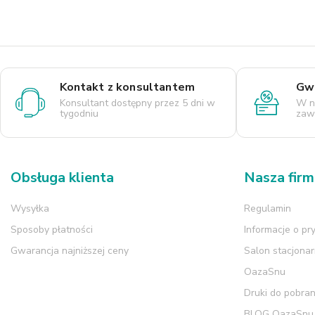
Kontakt z konsultantem
Gwa
Konsultant dostępny przez 5 dni w
W n
tygodniu
zaws
Obsługa klienta
Nasza fir
Wysyłka
Regulamin
Sposoby płatności
Informacje o pr
Gwarancja najniższej ceny
Salon stacjona
OazaSnu
Druki do pobran
BLOG OazaSnu.