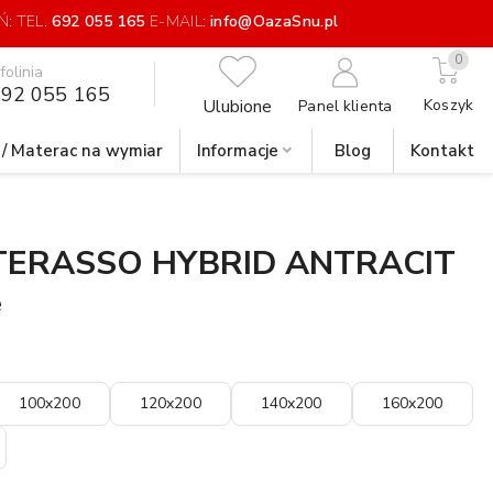
: TEL.
692 055 165
E-MAIL:
info@OazaSnu.pl
0
nfolinia
92 055 165
Ulubione
Koszyk
Panel klienta
 / Materac na wymiar
Informacje
Blog
Kontakt
ERASSO HYBRID ANTRACIT
e
100x200
120x200
140x200
160x200