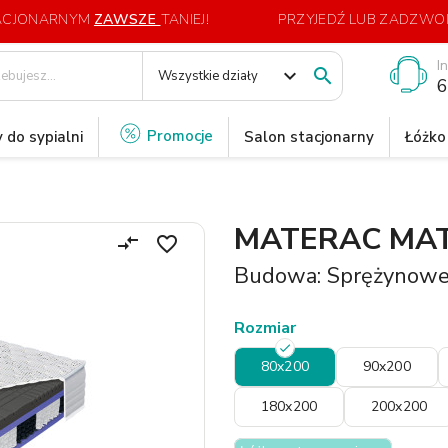
TACJONARNYM
ZAWSZE
TANIEJ!
PRZYJEDŹ LUB ZADZWOŃ
I
expand_more

Wszystkie działy
6
Promocje
 do sypialni
Salon stacjonarny
Łóżko
MATERAC MAT
compare_arrows
favorite_border
Budowa: Sprężynow
Rozmiar
80x200
90x200
180x200
200x200