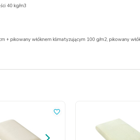
ści 40 kg/m3
2 cm + pikowany włóknem klimatyzującym 100 g/m2, pikowany wł
favorite_border