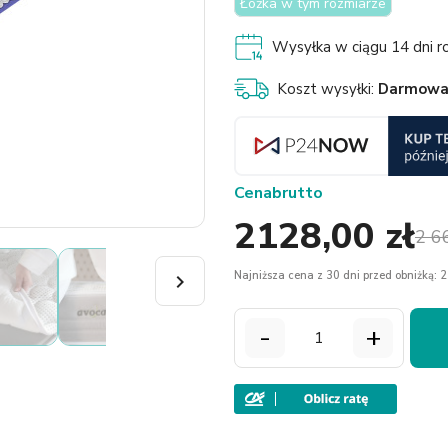
Łóżka w tym rozmiarze
Wysyłka w ciągu 14 dni ro
Koszt wysyłki:
Darmow
Cena
brutto
2128,00 zł
2 6
Najniższa cena z 30 dni przed obniżką: 2

-
+