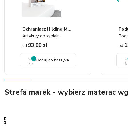
O
Chraniacz Hilding Molton...
Artykuły do sypialni
Podu
93,00 zł
1
od
od
Dodaj do koszyka
Strefa marek - wybierz materac w