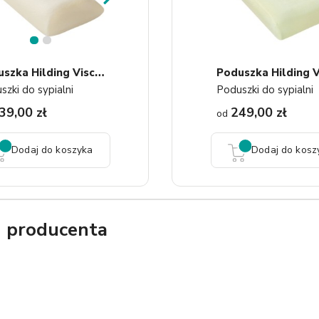
1
2
P
Oduszka Hilding Visco Mini
szki do sypialni
Poduszki do sypialni
39,00 zł
249,00 zł
od
Dodaj do koszyka
Dodaj do kosz
g producenta