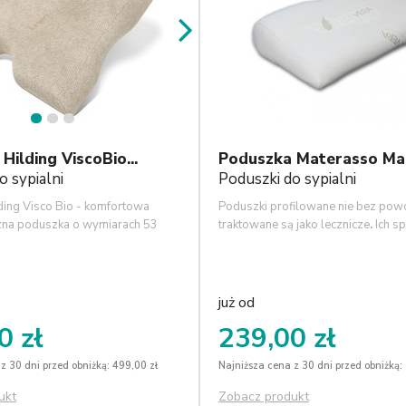
1
2
3
Hilding ViscoBio...
Poduszka Materasso Ma
o sypialni
Poduszki do sypialni
ding Visco Bio - komfortowa
Poduszki profilowane nie bez po
zna poduszka o wymiarach 53
traktowane są jako lecznicze
.
Ich sp
. Poduszka ze zdejmowalnym,
kształt dopasowuje się do krzywiz
owcem Linen. Pokrowiec Linen
kręgów szyjnych oraz utrzymuje je 
sty pokrowiec wykonany z
właściwej pozycji. Mięśnie nie nacią
łókien lnu, jako warstwy
podczas snu i budzimy się wypocz
już od
raz domykającej go bawełny
0 zł
239,00 zł
Pokrowiec można prać w temp.
z 30 dni przed obniżką: 499,00 zł
Najniższa cena z 30 dni przed obniżką:
ukt
Zobacz produkt