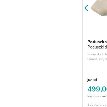
Poduszka 
Poduszki d
Poduszka Hil
termoelastyc
x 40 x 11 cm
lnianym pokr
bardzo puszy
naturalnych w
już od
wierzchniej o
499,0
organicznej. 
do 30 st. C.
Najniższa cena 
Zobacz prod