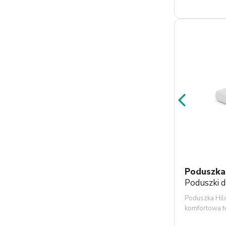
Poduszka 
Poduszki d
Poduszka Hild
komfortowa t
wymiarach 53