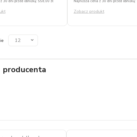
z 30 dni przed obniżką: 558,00 zł
Najniższa cena z 30 dni przed obniżką:
ukt
Zobacz produkt
12
ie
g producenta