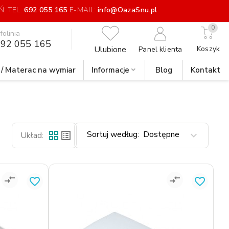
: TEL.
692 055 165
E-MAIL:
info@OazaSnu.pl
0
nfolinia
92 055 165
Ulubione
Koszyk
Panel klienta
 / Materac na wymiar
Informacje
Blog
Kontakt
Sortuj według:
Dostępne
grid_view
list_alt
expand_more
Układ:
compare_arrows
compare_arrows
favorite_border
favorite_border