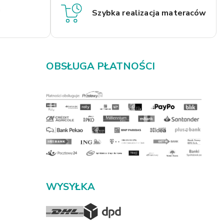
a
Szybka realizacja materaców
OBSŁUGA PŁATNOŚCI
WYSYŁKA