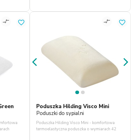
compare_arrows
compare_arrows
favorite_border
favorite_border
1
2
Green
Poduszka Hilding Visco Mini
Poduszki do sypialni
omfortowa
Poduszka Hilding Visco Mini - komfortowa
arach
termoelastyczna poduszka o wymiarach 42
wykonany
x 23 x 11 cm. Poduszka ze zdejmowalnym,