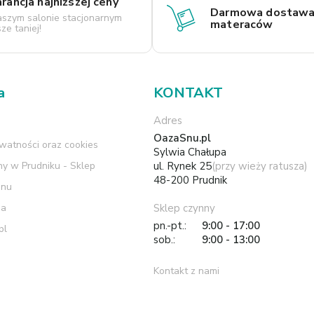
ancja najniższej ceny
Darmowa dostaw
szym salonie stacjonarnym
materaców
ze taniej!
a
KONTAKT
Adres
OazaSnu.pl
ywatności oraz cookies
Sylwia Chałupa
ny w Prudniku - Sklep
ul. Rynek 25
(przy wieży ratusza)
48-200 Prudnik
Snu
ia
Sklep czynny
pn.-pt.:
9:00 - 17:00
pl
sob.:
9:00 - 13:00
Kontakt z nami