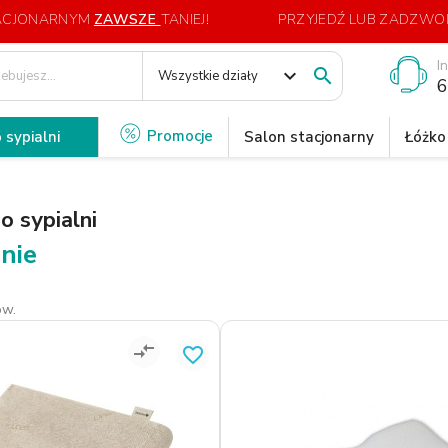
TACJONARNYM
ZAWSZE
TANIEJ!
PRZYJEDŹ LUB ZADZWOŃ
I
expand_more

Wszystkie działy
6
Promocje
 sypialni
Salon stacjonarny
Łóżko
o sypialni
nie
ów.
compare_arrows
favorite_border