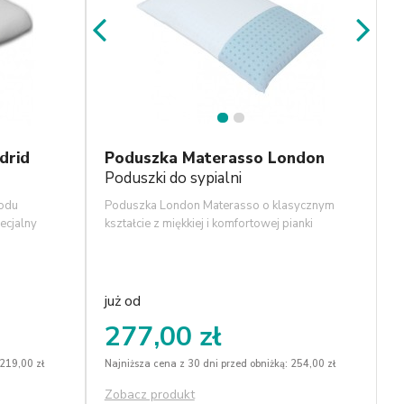
1
2
drid
Poduszka Materasso London
Poduszki do sypialni
wodu
Poduszka London Materasso o klasycznym
ecjalny
kształcie z miękkiej i komfortowej pianki
n głowy i
termoelastycznej; dostępna w pokrowcu do
stale we
prania.
gają się
ęci
już od
277,00 zł
 219,00 zł
Najniższa cena z 30 dni przed obniżką: 254,00 zł
Zobacz produkt