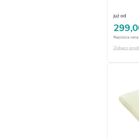
produktem dl
napięty tryb 
nagromadzony
już od
głęboki i niez
299,0
Poduszka ze
pralnym w tem
Najniższa cena 
Zobacz prod