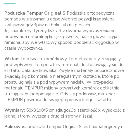
Poduszka Tempur Original S
Poduszka ortopedyczna,
pomaga w utrzymaniu odpowiedniej pozycji kręgosłupa,
zwłaszcza gdy śpisz na boku lub na plecach.
Jej charakterystyczny kształt z dwoma wybrzuszeniami
odpowiada naturalnej linii jaką tworzą nasza głowa, szyja i
ramiona, aby we właściwy sposób podpierać kręgosłup w
czasie wypoczynku.
Wkład
: to otwartokomórkowy,
termelastyczny
, reagujący
pod wpływem temperatury materiał, dostosowujący się do
kształtu ciała użytkownika. Zwykłe materiały poliuretanowe
składają się z komórek o nieregularnym kształcie, które po
prostu uginają się pod wpływem nacisku. W przypadku
materiału TEMPUR miliony otwartych komórek delikatnie
otulają ciało, podpierając je. Gdy się podnosisz, materiał
TEMPUR powraca do swojego pierwotnego kształtu.
Wymiary:
50x31x8/5 cm (długość x szerokość x wysokość z
jednej strony wyższa z drugiej strony niższa).
Pokrowiec
poduszki Tempur Original S jest hipoalergiczny i