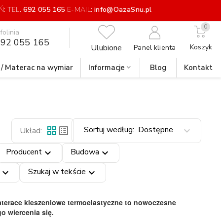
: TEL.
692 055 165
E-MAIL:
info@OazaSnu.pl
0
nfolinia
92 055 165
Ulubione
Koszyk
Panel klienta
 / Materac na wymiar
Informacje
Blog
Kontakt
Sortuj według:
Dostępne
grid_view
list_alt
expand_more
Układ:
Producent
Budowa
expand_more
expand_more
Szukaj w tekście
expand_more
expand_more
Materace kieszeniowe termoelastyczne to nowoczesne
o wiercenia się.