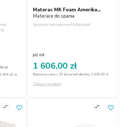
1
2
Materac MK Foam Amerika...
Materace do spania
żnej
Sprężyny kieszeniowe Multipocket
ych
 wysokich
m
e
ch
już od
 Tencel,
1 606,00 zł
owiedni
00 zł
ania do 60
Najniższa cena z 30 dni przed obniżką: 1 606,00 zł
 2 959,20 zł
Zobacz produkt
compare_arrows
compare_arrows
favorite_border
favorite_border