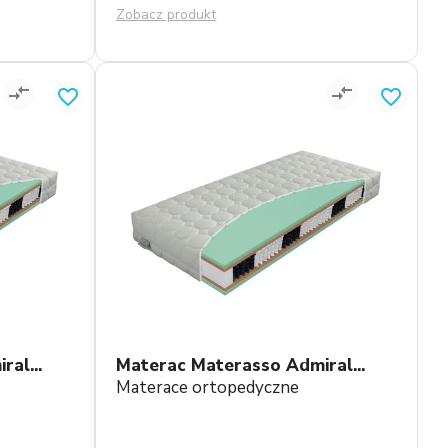
Zobacz produkt
compare_arrows
compare_arrows
favorite_border
favorite_border
al...
Materac Materasso Admiral...
Materace ortopedyczne