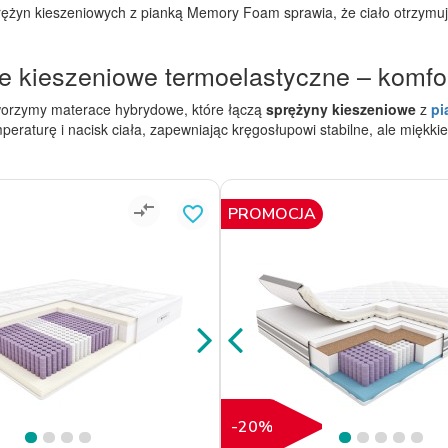
ężyn kieszeniowych z pianką Memory Foam sprawia, że ciało otrzymuje
e kieszeniowe termoelastyczne – komfor
worzymy materace hybrydowe, które łączą
sprężyny kieszeniowe
z
pi
peraturę i nacisk ciała, zapewniając kręgosłupowi stabilne, ale miękki
compare_arrows
favorite_border
PROMOCJA
-20%