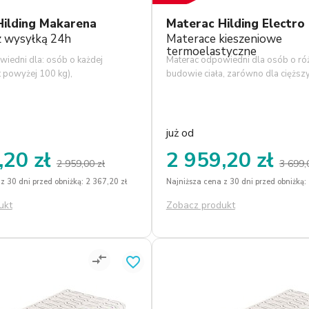
1
2
3
4
1
2
3
4
5
Hilding Makarena
Materac Hilding Electro
z wysyłką 24h
Materace kieszeniowe
termoelastyczne
iedni dla: osób o każdej
Materac odpowiedni dla osób o ró
 powyżej 100 kg),
budowie ciała, zarówno dla cięższ
 miękkie lub średniotwarde
(ponad 120 kg), jak i dla lżejszych,
ych antyalergiczne i sprężyste
i niskich. Materac ten jest produkte
teksu, miękkość pianki visco i
uniwersalnym, gdzie każdy znajdzi
dporność na odkształcenia.
odpowiednią konfigurację do swoi
już od
a różne odczucia twardości
indywidualnych potrzeb. Pokrowiec
,20 zł
2 959,20 zł
ść wyboru komfortu snu.
naturalne włókna wiskozowe, odp
2 959,00 zł
3 699,
dający właściwości
dla alergików oraz dzieci temp. pr
z 30 dni przed obniżką: 2 367,20 zł
Najniższa cena z 30 dni przed obniżką:
.
st. C.
ukt
Zobacz produkt
compare_arrows
favorite_border