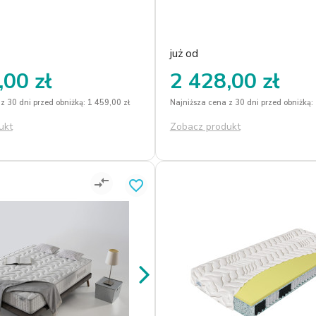
kownika.
już od
,00 zł
2 428,00 zł
z 30 dni przed obniżką: 1 459,00 zł
Najniższa cena z 30 dni przed obniżką:
ukt
Zobacz produkt
compare_arrows
favorite_border