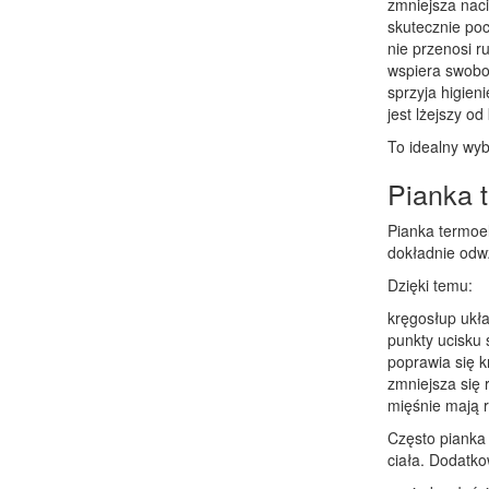
zmniejsza naci
skutecznie poc
nie przenosi r
wspiera swobo
sprzyja higien
jest lżejszy o
To idealny wyb
Pianka 
Pianka termoe
dokładnie odwz
Dzięki temu:
kręgosłup ukła
punkty ucisku
poprawia się k
zmniejsza się 
mięśnie mają 
Często pianka
ciała. Dodatko