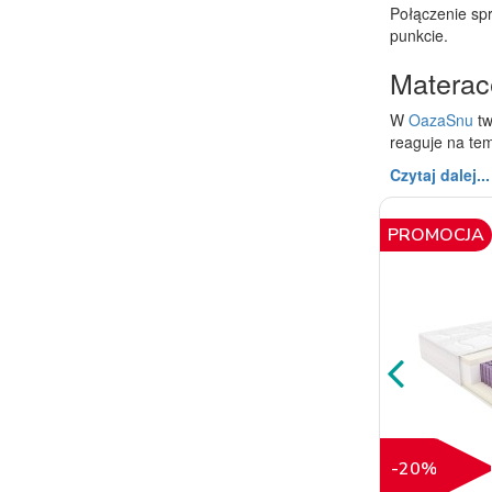
Połączenie spr
punkcie.
Materac
W
OazaSnu
t
reaguje na tem
Czytaj dalej...
PROMOCJA
-20%