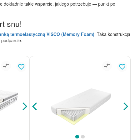
 dokładnie takie wsparcie, jakiego potrzebuje — punkt po
t snu!
anką termoelastyczną VISCO (Memory Foam)
. Taka konstrukcja
e podparcie.
compare_arrows
compare_arrows
favorite_border
favorite_border