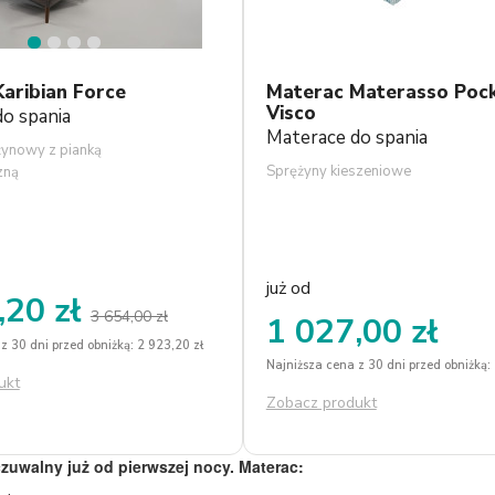
1
2
3
4
aribian Force
Materac Materasso Poc
Visco
o spania
Materace do spania
żynowy z pianką
Sprężyny kieszeniowe
zną
już od
,20 zł
3 654,00 zł
1 027,00 zł
z 30 dni przed obniżką: 2 923,20 zł
Najniższa cena z 30 dni przed obniżką:
ukt
Zobacz produkt
czuwalny już od pierwszej nocy. Materac: