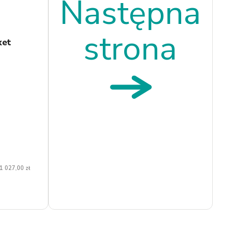
Następna
strona
ket
 1 027,00 zł