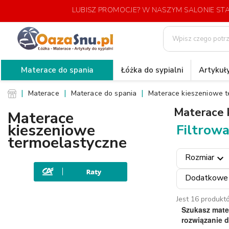
LUBISZ PROMOCJE? W NASZYM SALONIE S
Materace do spania
Łóżka do sypialni
Artykuły
Materace
Materace do spania
Materace kieszeniowe t
Materace 
Materace
kieszeniowe
Filtrowa
termoelastyczne
Rozmiar
expand_more
Dodatkowe
Jest 16 produkt
Szukasz mate
rozwiązanie d