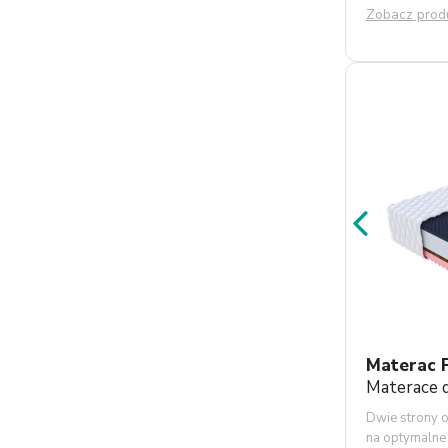
Zobacz prod
Materac 
Materace d
Dwie strony o
na optymalne