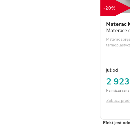
-20%
Materac K
Materace d
Materac sprę
termoplastyc
już od
2 923
Najniższa cena 
Zobacz prod
Efekt jest od