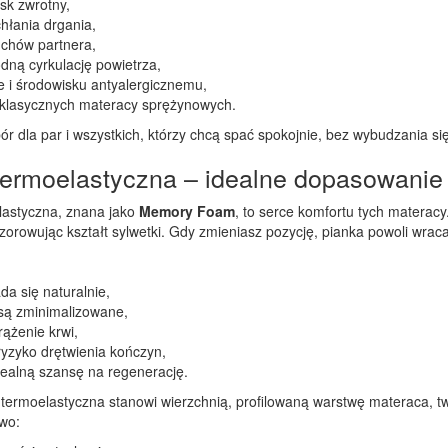
sk zwrotny,
hłania drgania,
uchów partnera,
dną cyrkulację powietrza,
ie i środowisku antyalergicznemu,
d klasycznych materacy sprężynowych.
ór dla par i wszystkich, którzy chcą spać spokojnie, bez wybudzania się
termoelastyczna – idealne dopasowanie 
lastyczna, znana jako
Memory Foam
, to serce komfortu tych materacy
orowując kształt sylwetki. Gdy zmieniasz pozycję, pianka powoli wrac
da się naturalnie,
 są zminimalizowane,
rążenie krwi,
ryzyko drętwienia kończyn,
realną szansę na regenerację.
 termoelastyczna stanowi wierzchnią, profilowaną warstwę materaca, t
wo: