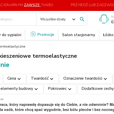
TACJONARNYM
ZAWSZE
TANIEJ!
PRZYJEDŹ LUB ZADZWOŃ
I
expand_more

Wszystkie działy
6
Promocje
 do sypialni
Salon stacjonarny
Łóżko
ermoelastyczne
kieszeniowe termoelastyczne
nie
Cena
Twardość
Oznaczenie twardości
expand_more
expand_more
expand_more
 elementy budowy
Pokrowiec
Dodatkowe cechy
expand_more
expand_more
ów.
raca, który naprawdę dopasuje się do Ciebie, a nie odwrotnie? 
la osób, które chcą spać wygodnie, bez bólu pleców i bez nocneg