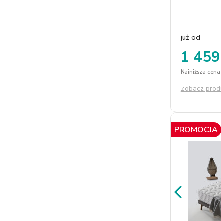
potrzeb użyt
już od
1 459
Najniższa cena 
Zobacz prod
PROMOCJA