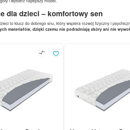
óły i wybierz najlepszy model.
e dla dzieci – komfortowy sen
zieci to klucz do dobrego snu, który wspiera rozwój fizyczny i psychicz
ych materiałów, dzięki czemu nie podrażniają skóry ani nie wywo
compare_arrows
favorite_border