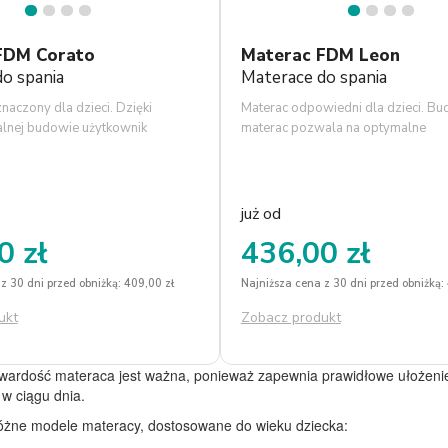
1
2
3
4
1
2
3
4
FDM Corato
Materac FDM Leon
o spania
Materace do spania
naczony dla dzieci. Dzięki
Materac odpowiedni dla dzieci. B
alnej budowie użytkownik
materac pozwala na optymalne
ać twardość do aktualnych
dopasowanie stron materac do po
dziecka.
już od
0 zł
436,00 zł
z 30 dni przed obniżką: 409,00 zł
Najniższa cena z 30 dni przed obniżką:
ukt
Zobacz produkt
ardość materaca jest ważna, ponieważ zapewnia prawidłowe ułożenie k
w ciągu dnia.
óżne modele materacy, dostosowane do wieku dziecka: