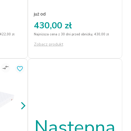
już od
430,00 zł
 422,00 zł
Najniższa cena z 30 dni przed obniżką: 430,00 zł
Zobacz produkt
compare_arrows
favorite_border
Następna