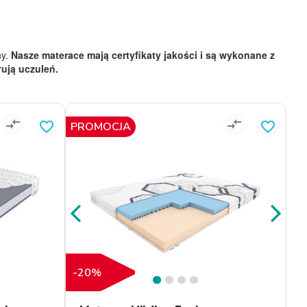
ny.
Nasze materace mają certyfikaty jakości i są wykonane z
łują uczuleń.
compare_arrows
compare_arrows
favorite_border
favorite_border
PROMOCJA
-20%
1
2
3
4