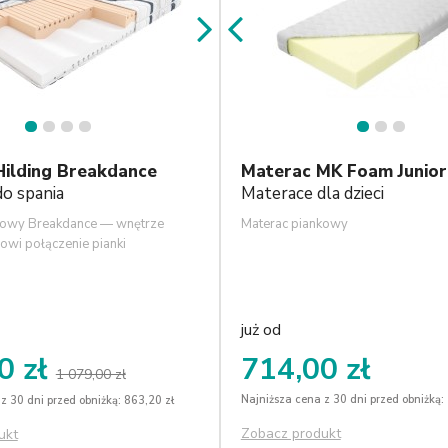
1
2
3
4
1
2
3
Hilding Breakdance
Materac MK Foam Junior
o spania
Materace dla dzieci
kowy Breakdance — wnętrze
Materac piankowy
owi połączenie pianki
odmiennym odczuciu twardości.
rakteryzuje się podwyższoną
ą i gęstością. Różne twardości
oam została połączona ze sobą
już od
owiedniego cięcia w kształt
0 zł
714,00 zł
omaga w dopasowaniu się do
1 079,00 zł
. Warstwa zewnętrzna pianki
Najniższa cena z 30 dni przed obniżką:
z 30 dni przed obniżką: 863,20 zł
ia, które pełnią dwie funkcje:
zgodnie z zasadą ergonomii na
Zobacz produkt
ukt
ości oraz służą, jako dodatkowe