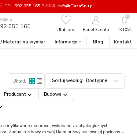
: TEL.
692 055 165
E-MAIL:
info@OazaSnu.pl
0
nfolinia
92 055 165
Ulubione
Koszyk
Panel klienta
 / Materac na wymiar
Informacje
Blog
Kontakt
Sortuj według:
Dostępne
grid_view
list_alt
expand_more
Układ:
Producent
Budowa
expand_more
expand_more
d_more
ze certyfikowane materace, wykonane z antyalergicznych
rza. Zadbaj o zdrowy rozwój i komfortowy sen swojej pociechy –