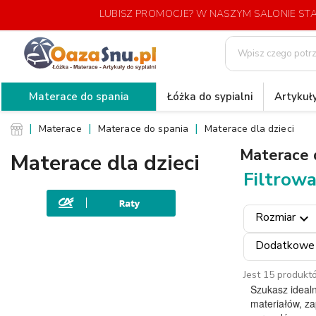
LUBISZ PROMOCJE? W NASZYM SALONIE S
Materace do spania
Łóżka do sypialni
Artykuły
Materace
Materace do spania
Materace dla dzieci
Materace d
Materace dla dzieci
Filtrowa
Rozmiar
expand_more
Dodatkowe
Jest 15 produkt
Szukasz ideal
materiałów, za