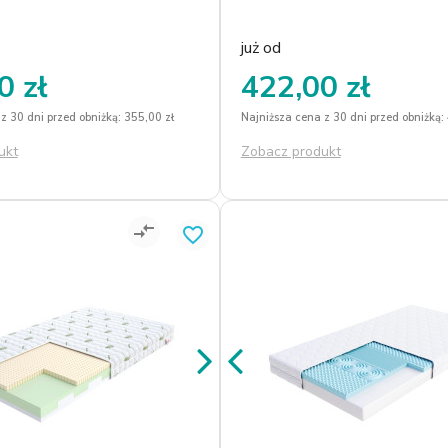
aktualnych potrzeb
Pokrowiec Jersey ściągalny i
 do 40 st. C.
już od
0 zł
422,00 zł
z 30 dni przed obniżką: 355,00 zł
Najniższa cena z 30 dni przed obniżką:
ukt
Zobacz produkt
compare_arrows
favorite_border