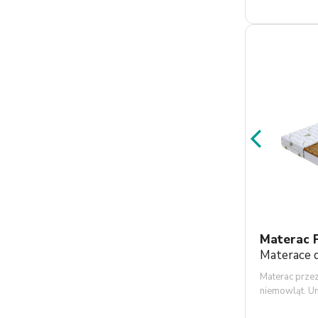
kanały, dzięk
proces wymia
posiada ściąga
C pokrowiec 
Materac 
Materace d
Materac przez
niemowląt. U
na odpowiedn