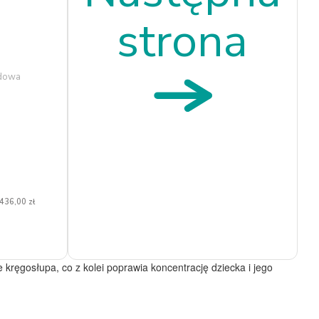
strona
udowa
trzeb
 436,00 zł
ręgosłupa, co z kolei poprawia koncentrację dziecka i jego