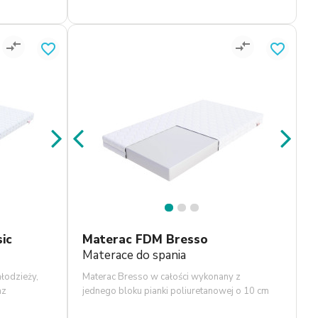
compare_arrows
compare_arrows
favorite_border
favorite_border
1
2
3
ic
Materac FDM Bresso
Materace do spania
łodzieży,
Materac Bresso w całości wykonany z
az
jednego bloku pianki poliuretanowej o 10 cm
grubości.