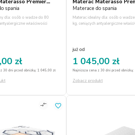
aterasso Premier...
Materac Materasso Premi
o spania
Materace do spania
ny dla: osób o wadze do 80
Materac idealny dla: osób o wadze
 antyalergiczne właściwości
kg, ceniących antyalergiczne właśc
zo dużą odporność na
pianek i bardzo dużą odporność na
a. Dodatkowo możliwość
odkształcenia. Dodatkowo możliw
ateraca zdecydowanie
odwracania materaca zdecydowan
 żywotność. Pokrowiec Algua
wydłuży jego żywotność. Pokrowie
już od
alny w temp. do 60 st. C.
ściągalny i pralny w temp. do 60 st.
,00 zł
1 045,00 zł
z 30 dni przed obniżką: 1 045,00 zł
Najniższa cena z 30 dni przed obniżką:
ukt
Zobacz produkt
compare_arrows
favorite_border