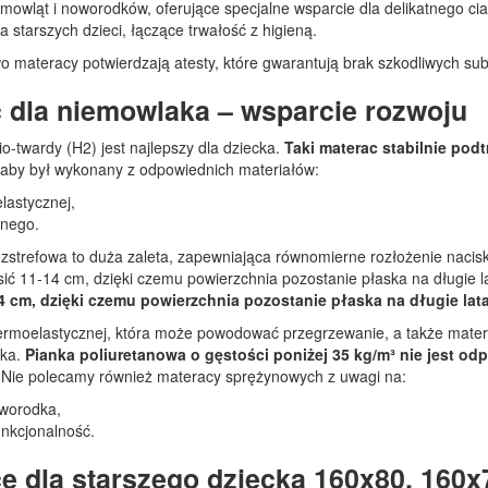
mowląt i noworodków, oferujące specjalne wsparcie dla delikatnego cia
a starszych dzieci, łączące trwałość z higieną.
 materacy potwierdzają atesty, które gwarantują brak szkodliwych subs
 dla niemowlaka – wsparcie rozwoju
o-twardy (H2) jest najlepszy dla dziecka.
Taki materac stabilnie pod
aby był wykonany z odpowiednich materiałów:
lastycznej,
lnego.
zstrefowa to duża zaleta, zapewniająca równomierne rozłożenie nacis
ć 11-14 cm, dzięki czemu powierzchnia pozostanie płaska na długie la
 cm, dzięki czemu powierzchnia pozostanie płaska na długie lata
termoelastycznej, która może powodować przegrzewanie, a także mater
ka.
Pianka poliuretanowa o gęstości poniżej 35 kg/m³ nie jest od
Nie polecamy również materacy sprężynowych z uwagi na:
worodka,
unkcjonalność.
e dla starszego dziecka 160x80, 160x