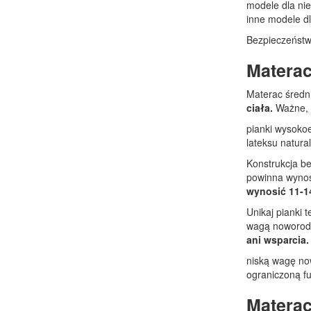
modele dla nie
inne modele dl
Bezpieczeństwo
Materac
Materac średni
ciała.
Ważne, 
pianki wysokoe
lateksu natura
Konstrukcja be
powinna wynosi
wynosić 11-14
Unikaj pianki 
wagą noworod
ani wsparcia.
niską wagę no
ograniczoną f
Materac