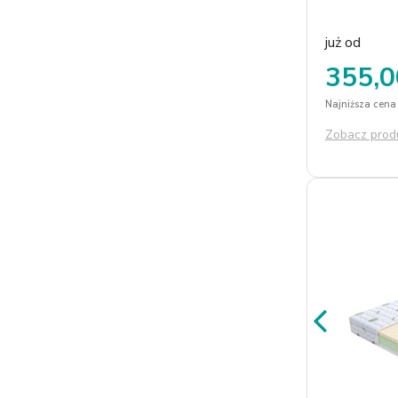
twardości do 
użytkownika. 
pralny w temp.
już od
355,0
Najniższa cena 
Zobacz prod