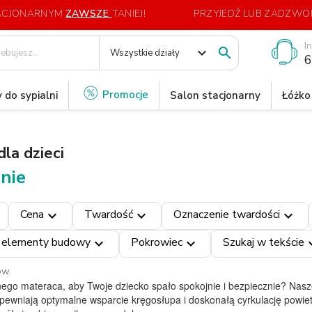
TACJONARNYM
ZAWSZE
TANIEJ!
PRZYJEDŹ LUB ZADZWOŃ
I
expand_more

Wszystkie działy
6
Promocje
 do sypialni
Salon stacjonarny
Łóżko
la dzieci
nie
Cena
Twardość
Oznaczenie twardości
expand_more
expand_more
expand_more
 elementy budowy
Pokrowiec
Szukaj w tekście
expand_more
expand_more
expan
ów.
nego materaca, aby Twoje dziecko spało spokojnie i bezpiecznie? Nas
pewniają optymalne wsparcie kręgosłupa i doskonałą cyrkulację powiet