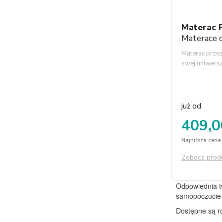
Materac 
Materace d
Materac przez
swej uniwers
może dopasow
potrzeb.
już od
409,0
Najniższa cena 
Zobacz prod
Odpowiednia tw
samopoczucie 
Dostępne są r