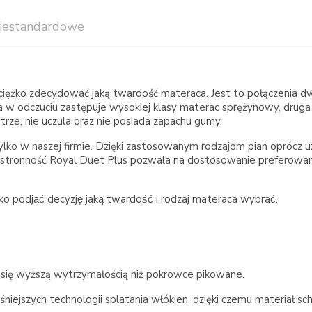
iestandardowe
ężko zdecydować jaką twardość materaca. Jest to połączenia d
 w odczuciu zastępuje wysokiej klasy materac sprężynowy, drug
trze, nie uczula oraz nie posiada zapachu gumy.
o w naszej firmie. Dzięki zastosowanym rodzajom pian oprócz uzy
Dwustronność Royal Duet Plus pozwala na dostosowanie preferow
odjąć decyzję jaką twardość i rodzaj materaca wybrać.
 się wyższą wytrzymałością niż pokrowce pikowane.
jszych technologii splatania włókien, dzięki czemu materiał schni