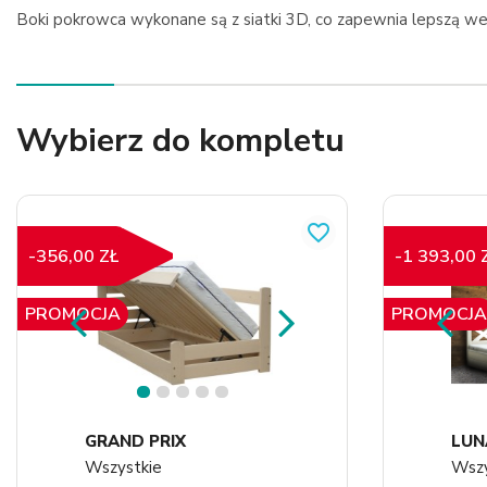
Boki pokrowca wykonane są z siatki 3D, co zapewnia lepszą we
Wybierz do kompletu
favorite_border
-356,00 ZŁ
-1 393,00 
PROMOCJA
PROMOCJA
1
2
3
4
5
GRAND PRIX
LUN
Wszystkie
Wszy