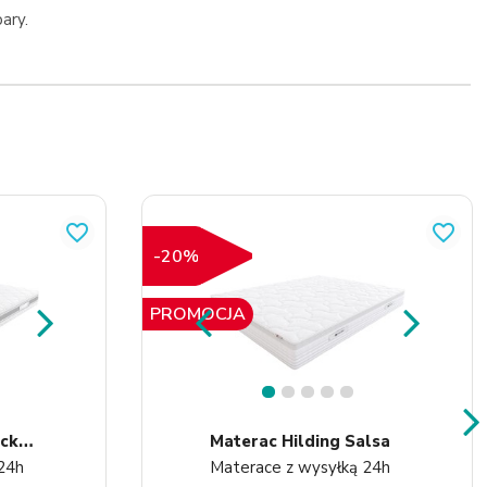
ary.
favorite_border
favorite_border
-20%
PROMOCJA
1
2
3
4
5
M
Aterac Hilding Rock&Roll
Materac Hilding Salsa
24h
Materace z wysyłką 24h