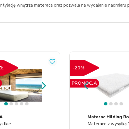
ntylację wnętrza materaca oraz pozwala na wydalanie nadmiaru p
favorite_border
ZŁ
-20%
PROMOCJA
1
2
3
4
5
1
2
3
4
A
stkie
Materace z wysyłką 