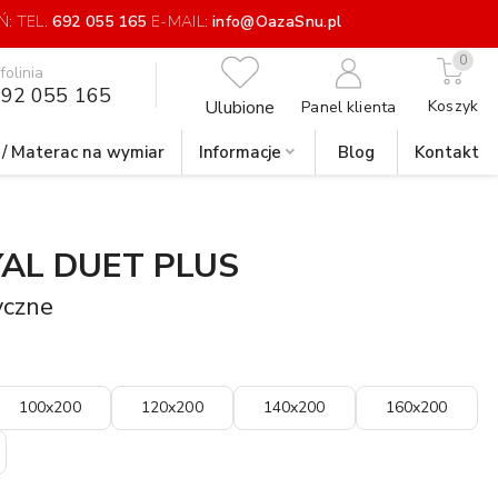
: TEL.
692 055 165
E-MAIL:
info@OazaSnu.pl
0
nfolinia
92 055 165
Ulubione
Koszyk
Panel klienta
 / Materac na wymiar
Informacje
Blog
Kontakt
AL DUET PLUS
yczne
100x200
120x200
140x200
160x200