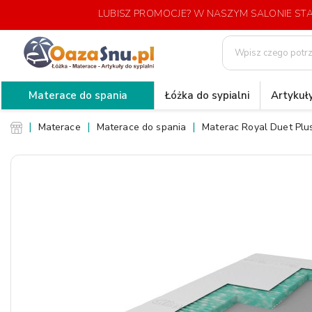
LUBISZ PROMOCJE? W NASZYM SALONIE S
Materace do spania
Łóżka do sypialni
Artykuły
Materace
Materace do spania
Materac Royal Duet Plu