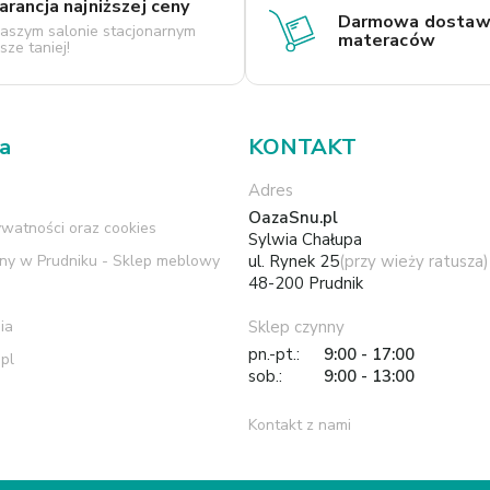
rancja najniższej ceny
Darmowa dostaw
aszym salonie stacjonarnym
materaców
ze taniej!
ma
KONTAKT
Adres
OazaSnu.pl
ywatności oraz cookies
Sylwia Chałupa
rny w Prudniku - Sklep meblowy
ul. Rynek 25
(przy wieży ratusza)
48-200 Prudnik
ia
Sklep czynny
pn.-pt.:
9:00 - 17:00
pl
sob.:
9:00 - 13:00
Kontakt z nami