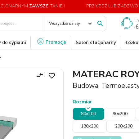
TACJONARNYM
ZAWSZE
TANIEJ!
PRZYJEDŹ LUB ZADZWOŃ
I
expand_more

Wszystkie działy
6
Promocje
 do sypialni
Salon stacjonarny
Łóżko
s
MATERAC ROY
compare_arrows
favorite_border
Budowa: Termoelast
Rozmiar
80x200
90x200
180x200
200x200