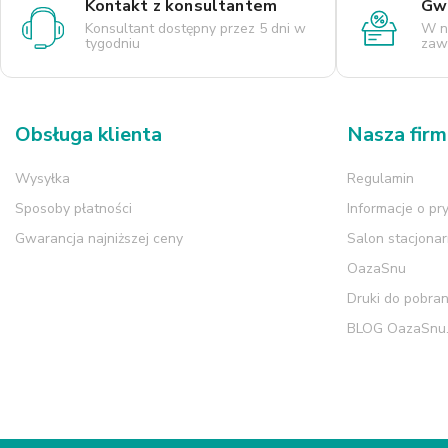
Kontakt z konsultantem
Gwa
Konsultant dostępny przez 5 dni w
W n
tygodniu
zaws
Obsługa klienta
Nasza fir
Wysyłka
Regulamin
Sposoby płatności
Informacje o pr
Gwarancja najniższej ceny
Salon stacjona
OazaSnu
Druki do pobran
BLOG OazaSnu.