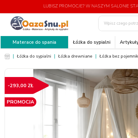
LUBISZ PROMOCJE? W NASZYM SALONIE S
Materace do spania
Łóżka do sypialni
Artykuły
Łóżka do sypialni
Łóżka drewniane
Łóżka bez pojemni
-293,00 ZŁ
PROMOCJA