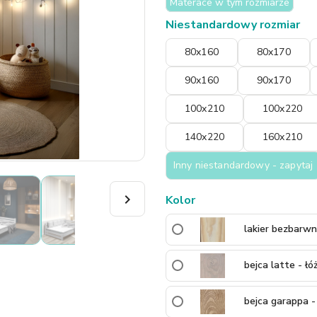
Materace w tym rozmiarze
Niestandardowy rozmiar
80x160
80x170
90x160
90x170
100x210
100x220
140x220
160x210
Inny niestandardowy - zapytaj

Kolor
lakier bezbarw
bejca latte - ł
bejca garappa -