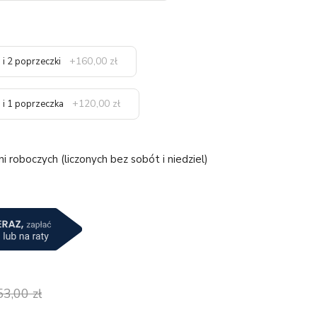
+160,00 zł
 i 2 poprzeczki
+120,00 zł
i i 1 poprzeczka
 roboczych (liczonych bez sobót i niedziel)
53,00 zł