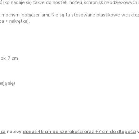
żko nadaje się także do hosteli, hoteli, schronisk młodzieżowych i
ę mocnymi połączeniami. Nie są tu stosowane plastikowe wciski cz
a + nakrętka).
 ok. 7 cm
ają się)
aca
należy
dodać +6 cm do szerokości oraz +7 cm do długości
w