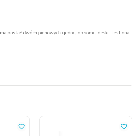
 ma postać dwóch pionowych i jednej poziomej deski). Jest ona
favorite_border
favorite_border