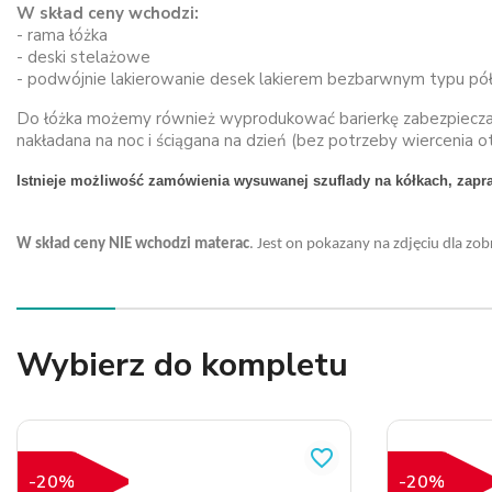
W skład ceny wchodzi:
- rama łóżka
- deski stelażowe
- podwójnie lakierowanie desek lakierem bezbarwnym typu pół
Do łóżka możemy również wyprodukować barierkę zabezpieczającą
nakładana na noc i ściągana na dzień (bez potrzeby wierceni
Istnieje możliwość zamówienia wysuwanej szuflady na kółkach, zapra
W skład ceny NIE wchodzi materac
. Jest on pokazany na zdjęciu dla z
Wybierz do kompletu
favorite_border
-20%
-20%