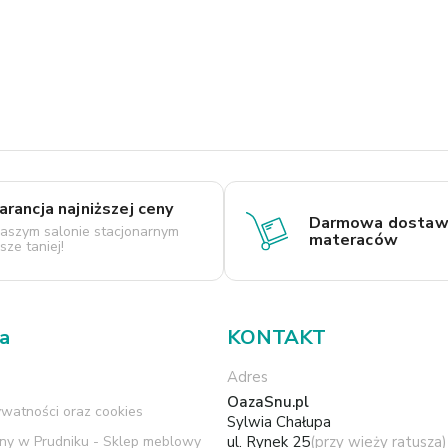
rancja najniższej ceny
Darmowa dostaw
aszym salonie stacjonarnym
materaców
ze taniej!
ma
KONTAKT
Adres
OazaSnu.pl
ywatności oraz cookies
Sylwia Chałupa
rny w Prudniku - Sklep meblowy
ul. Rynek 25
(przy wieży ratusza)