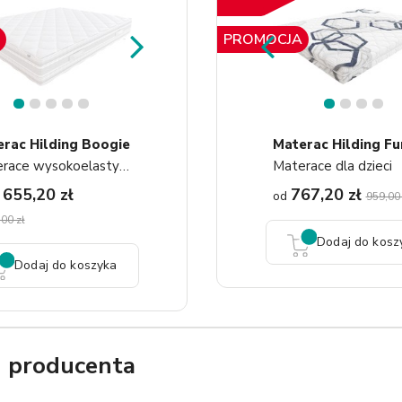
PROMOCJA
1
2
3
4
5
1
2
3
4
rac Hilding Boogie
Materac Hilding Fu
Materace wysokoelastyczne
Materace dla dzieci
 655,20 zł
767,20 zł
od
959,00 
00 zł
Dodaj do kosz
Dodaj do koszyka
g producenta