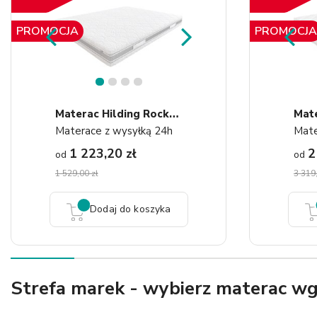
PROMOCJA
PROMOCJA
1
2
3
4
M
Aterac Hilding Rock&Roll
Mate
Materace z wysyłką 24h
1 223,20 zł
2
od
od
1 529,00 zł
3 319,
Dodaj do koszyka
Strefa marek - wybierz materac w