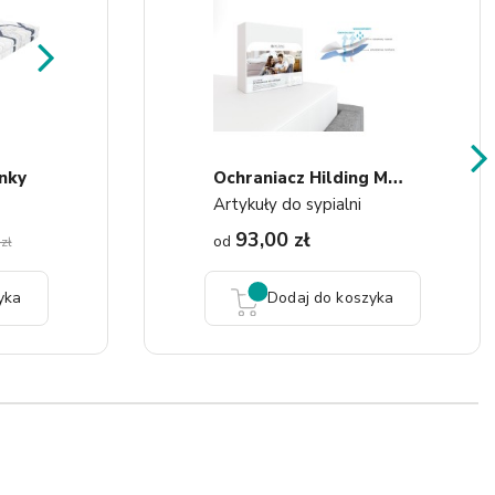
O
Chraniacz Hilding Molton...
nky
Artykuły do sypialni
93,00 zł
od
zł
yka
Dodaj do koszyka