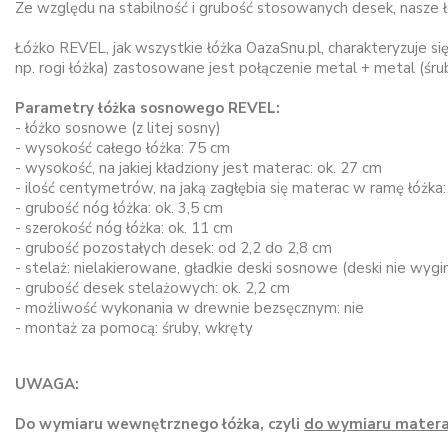
Ze względu na stabilność i grubość stosowanych desek, nasze łó
Łóżko REVEL, jak wszystkie łóżka OazaSnu.pl, charakteryzuje si
np. rogi łóżka) zastosowane jest połączenie metal + metal (śrub
Parametry łóżka sosnowego REVEL:
- łóżko sosnowe (z litej sosny)
- wysokość całego łóżka: 75 cm
- wysokość, na jakiej kładziony jest materac: ok. 27 cm
- ilość centymetrów, na jaką zagłębia się materac w ramę łóżka:
- grubość nóg łóżka: ok. 3,5 cm
- szerokość nóg łóżka: ok. 11 cm
- grubość pozostałych desek: od 2,2 do 2,8 cm
- stelaż: nielakierowane, gładkie deski sosnowe (deski nie wygin
- grubość desek stelażowych: ok. 2,2 cm
- możliwość wykonania w drewnie bezsęcznym: nie
- montaż za pomocą: śruby, wkręty
UWAGA:
Do wymiaru wewnętrznego łóżka, czyli
do wymiaru mater