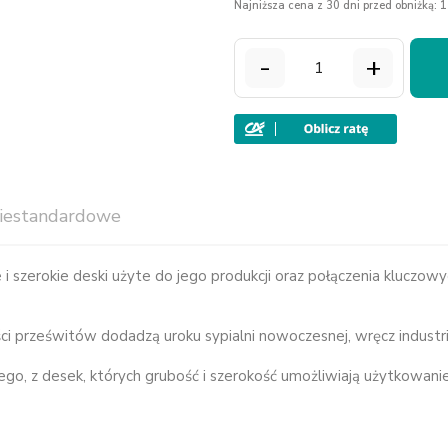
Najniższa cena z 30 dni przed obniżką: 1
-
+
iestandardowe
be i szerokie deski użyte do jego produkcji oraz połączenia kluc
ści prześwitów dodadzą uroku sypialni nowoczesnej, wręcz industri
 z desek, których grubość i szerokość umożliwiają użytkowanie 