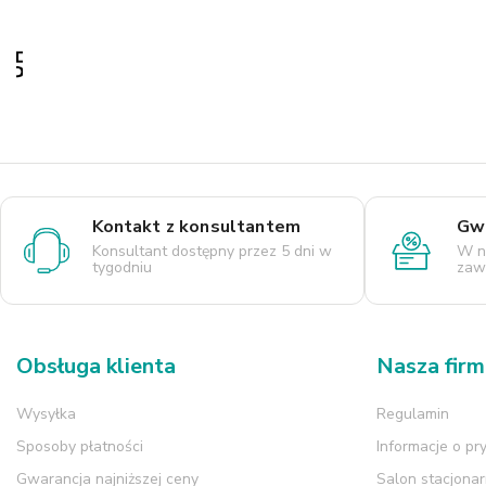
Kontakt z konsultantem
Gwa
Konsultant dostępny przez 5 dni w
W n
tygodniu
zaws
Obsługa klienta
Nasza fir
Wysyłka
Regulamin
Sposoby płatności
Informacje o pr
Gwarancja najniższej ceny
Salon stacjona