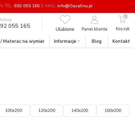
: TEL.
692 055 165
E-MAIL:
info@OazaSnu.pl
0
nfolinia
92 055 165
Ulubione
Koszyk
Panel klienta
 / Materac na wymiar
Informacje
Blog
Kontakt
100x200
120x200
140x200
160x200