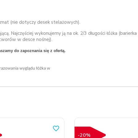
mat (nie dotyczy desek stelażowych).
. Najczęściej wykonujemy ją na ok. 2/3 długości łóżka (barierka
a otworów w desce nośnej).
szamy do zapoznania się z ofertą.
obrazowania wyglądu łóżka w
favorite_border
-20%