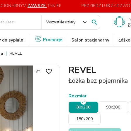
TACJONARNYM
ZAWSZE
TANIEJ!
PRZYJEDŹ LUB ZADZWOŃ
I
expand_more

Wszystkie działy
6
Promocje
 do sypialni
Salon stacjonarny
Łóżko
ka
REVEL
REVEL
compare_arrows
favorite_border
Łóżka bez pojemnika
Rozmiar
80x200
90x200
180x200