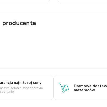
g producenta
rancja najniższej ceny
Darmowa dostaw
aszym salonie stacjonarnym
materaców
ze taniej!