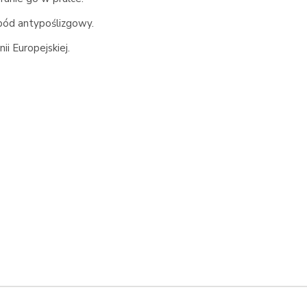
pód antypoślizgowy.
ii Europejskiej.