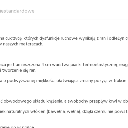
iestandardowe
cukrzycę, których dysfunkcje ruchowe wynikają z ran i odleżyn cuk
ko w naszych materacach.
 jest umieszczona 4 cm warstwa pianki termoelastycznej, reaguj
tworzenie się ran.
o podwyższonej miękkości, ułatwiająca zmiany pozycji w trakcie 
kować obwodowego układu krążenia, a swobodny przepływ krwi w o
 naturalnych włókien (bawełna, wełna), dzięki czemu nie powsta
ranie go w pralce.