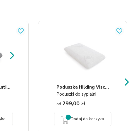
favorite_border
favorite_border
P
Oduszka Hilding Antistress...
P
Oduszka Hilding Visco Green
Poduszki do sypialni
299,00 zł
od
yka
Dodaj do koszyka