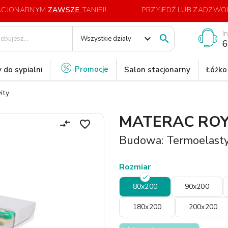
TACJONARNYM
ZAWSZE
TANIEJ!
PRZYJEDŹ LUB ZADZWOŃ
I
expand_more

Wszystkie działy
6
Promocje
 do sypialni
Salon stacjonarny
Łóżko
ity
MATERAC ROY
compare_arrows
favorite_border
Budowa: Termoelast
Rozmiar
80x200
90x200
180x200
200x200