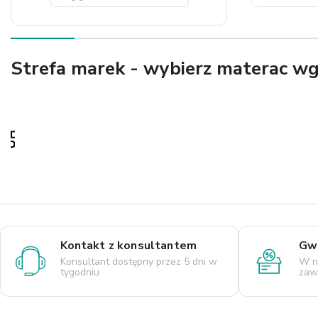
Strefa marek - wybierz materac w
Kontakt z konsultantem
Gwa
Konsultant dostępny przez 5 dni w
W n
tygodniu
zaws