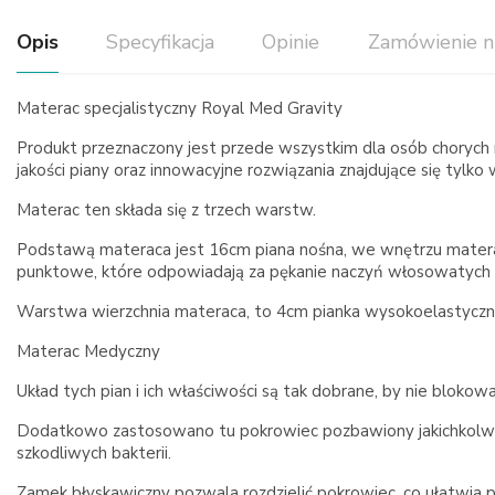
Opis
Specyfikacja
Opinie
Zamówienie n
Materac specjalistyczny Royal Med Gravity
Produkt przeznaczony jest przede wszystkim dla osób chorych na 
jakości piany oraz innowacyjne rozwiązania znajdujące się tyl
Materac ten składa się z trzech warstw.
Podstawą materaca jest 16cm piana nośna, we wnętrzu materaca
punktowe, które odpowiadają za pękanie naczyń włosowatych i 
Warstwa wierzchnia materaca, to 4cm pianka wysokoelastyczna 
Materac Medyczny
Układ tych pian i ich właściwości są tak dobrane, by nie blo
Dodatkowo zastosowano tu pokrowiec pozbawiony jakichkolwiek
szkodliwych bakterii.
Zamek błyskawiczny pozwala rozdzielić pokrowiec, co ułatwia p