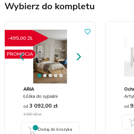
Wybierz do kompletu
favorite_border
-495,00 ZŁ
PROMOCJA
1
2
3
4
5
ARIA
Łóżka do sypialni
Artyk
3 092,00 zł
9
od
od
3 587,00 zł
Dodaj do koszyka