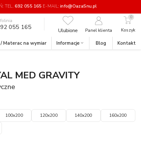
: TEL.
692 055 165
E-MAIL:
info@OazaSnu.pl
0
nfolinia
92 055 165
Ulubione
Koszyk
Panel klienta
 / Materac na wymiar
Informacje
Blog
Kontakt
AL MED GRAVITY
yczne
100x200
120x200
140x200
160x200