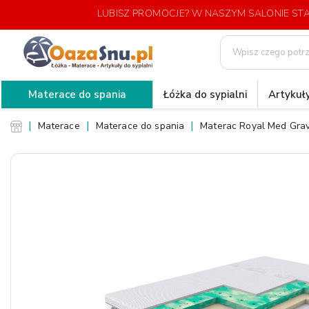
LUBISZ PROMOCJE? W NASZYM SALONIE S
Materace do spania
Łóżka do sypialni
Artykuły
Materace
Materace do spania
Materac Royal Med Grav