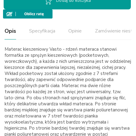
Dodaj do koszyka
Opis
Specyfikacja
Opinie
Zamówienie niest
Materac kieszeniowy
Vasto - r
dzeń materaca stanowi
formatka ze sprężyn kieszeniowych (
pocketowych
,
woreczkowych), a każda z nich umieszczona jest w oddzielnej
kieszonce dla zapewnienia lepszej, niezależnej, cichej pracy.
Wkład
pocketowy
został ułożony zgodnie z 7 strefami
twardości, aby zapewnić odpowiednie podparcie dla
poszczególnych partii ciała. Materac ma dwie różne
twardości po każdej ze stron, więc jest uniwersalny, tzw.
lato-zima. Po obu stronach nad sprężynami znajduje się filc,
który delikatnie utwardza wkład materaca. Po stronie
bardziej miękkiej znajduje się warstwa pianki poliuretanowej
oraz moletowana w 7 stref twardości pianka
wysokoelastyczna, która jest bardzo wytrzymała i
higieniczna. Po stronie bardziej twardej znajduje się warstwa
pianki poliuretanowej oraz utwardzenie w postaci