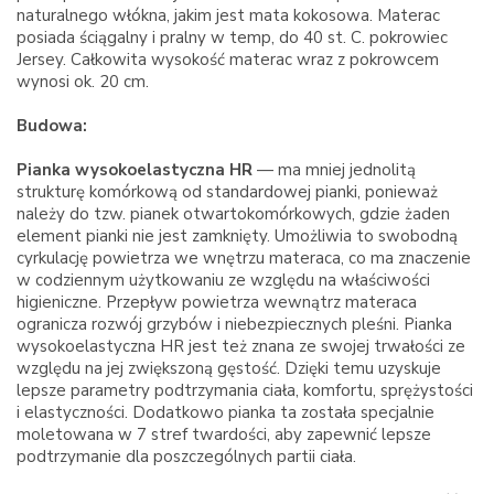
naturalnego włókna, jakim jest mata kokosowa. Materac
posiada ściągalny i pralny w temp, do 40 st. C. pokrowiec
Jersey. Całkowita wysokość materac wraz z pokrowcem
wynosi ok. 20 cm.
Budowa:
Pianka wysokoelastyczna
HR
— ma mniej jednolitą
strukturę komórkową od standardowej pianki, ponieważ
należy do tzw. pianek otwartokomórkowych, gdzie żaden
element pianki nie jest zamknięty. Umożliwia to swobodną
cyrkulację powietrza we wnętrzu materaca, co ma znaczenie
w codziennym użytkowaniu ze względu na właściwości
higieniczne. Przepływ powietrza wewnątrz materaca
ogranicza rozwój grzybów i niebezpiecznych pleśni. Pianka
wysokoelastyczna
HR
jest też znana ze swojej trwałości ze
względu na jej zwiększoną gęstość. Dzięki temu uzyskuje
lepsze parametry podtrzymania ciała, komfortu, sprężystości
i elastyczności. Dodatkowo pianka ta została specjalnie
moletowana w 7 stref twardości, aby zapewnić lepsze
podtrzymanie dla poszczególnych partii ciała.