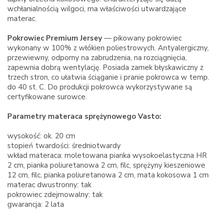
wchłanialnością wilgoci, ma właściwości utwardzające
materac.
Pokrowiec Premium Jersey
— pikowany pokrowiec
wykonany w 100% z włókien poliestrowych. Antyalergiczny,
przewiewny, odporny na zabrudzenia, na
rozciągnięcia
,
zapewnia dobrą wentylację. Posiada zamek błyskawiczny z
trzech stron, co ułatwia ściąganie i pranie pokrowca w temp.
do 40 st. C. Do produkcji pokrowca wykorzystywane są
certyfikowane surowce.
Parametry materaca sprężynowego
Vasto
:
wysokość: ok. 20 cm
stopień twardości: średniotwardy
wkład materaca: moletowana pianka wysokoelastyczna
HR
2 cm, pianka poliuretanowa 2 cm, filc, sprężyny kieszeniowe
12 cm, filc, pianka poliuretanowa 2 cm, mata kokosowa 1 cm
materac dwustronny: tak
pokrowiec zdejmowalny: tak
gwarancja: 2
lata