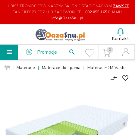
LUBISZ PROMOCJE? W NASZYM SALONIE STACJONARNYM
ZAWSZE
TANIEJ!
PRZYJEDŹ LUB ZADZWOŃ: TEL.
692 055 165
E-MAIL:
info@OazaSnu.pl
Kontakt
0

search
Promocje
Materace
Materace do spania
Materac FDM Vasto
favorite_border
compare_arrows