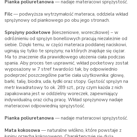
Pianka poliuretanowa
— nadaje materacowi sprężystość.
Filc
— podwyższa wytrzymałość materaca, oddziela wkład
sprężynowy od piankowego po obu jego stronach.
Sprężyny
pocketowe
(kieszeniowe, woreczkowe) – w
odróżnieniu od sprężyn
bonellowych
pracują niezależnie od
siebie. Dzięki temu, w części materaca poddanej naciskowi,
uginają się tylko te sprężyny, na których znajduje się ciężar.
Ma to znaczenie dla prawidłowego ułożenia ciała podczas
spania. Aby proces ten usprawnić, wkład
pocketowy
został
wyposażony w 7 stref twardości tak, by odpowiednio
podeprzeć poszczególne partie ciała użytkownika: głowę,
barki, talię, biodra, uda, łydki oraz stopy. Gęstość sprężyn na
metr kwadratowy to ok. 289 szt., przy czym każda z nich
zapakowana jest w oddzielny woreczek, zapewniający
indywidualną oraz cichą pracę. Wkład sprężynowy nadaje
materacowi odpowiednią sprężystość.
Pianka poliuretanowa
— nadaje materacowi sprężystość.
Mata kokosowa
— naturalne włókno, które powstaje z
łupiny orzecha kokosowego. Charakteryzuje się dużą