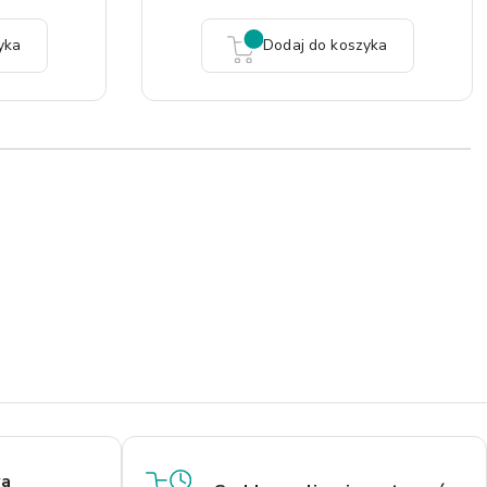
yka
Dodaj do koszyka
a