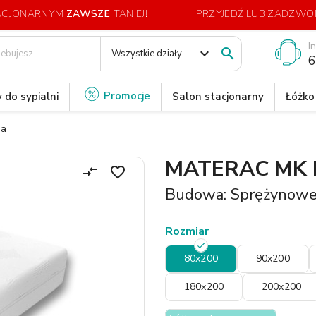
TACJONARNYM
ZAWSZE
TANIEJ!
PRZYJEDŹ LUB ZADZWOŃ
I
expand_more

Wszystkie działy
6
Promocje
 do sypialni
Salon stacjonarny
Łóżko
na
MATERAC MK
compare_arrows
favorite_border
Budowa: Sprężynow
Rozmiar
80x200
90x200
180x200
200x200