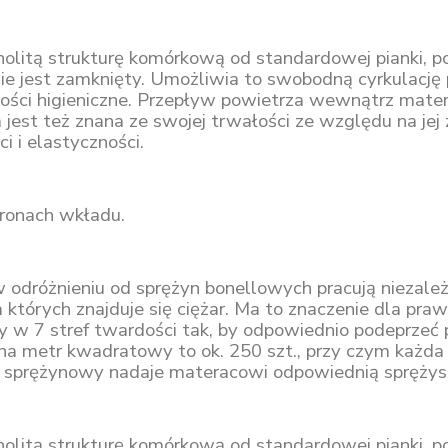
litą strukturę komórkową od standardowej pianki, p
ie jest zamknięty. Umożliwia to swobodną cyrkulację
ci higieniczne. Przepływ powietrza wewnątrz matera
est też znana ze swojej trwałości ze względu na jej 
i i elastyczności.
tronach wkładu.
odróżnieniu od sprężyn bonellowych pracują niezależn
na których znajduje się ciężar. Ma to znaczenie dla pr
w 7 stref twardości tak, by odpowiednio podeprzeć po
yn na metr kwadratowy to ok. 250 szt., przy czym każd
d sprężynowy nadaje materacowi odpowiednią sprężys
litą strukturę komórkową od standardowej pianki, p