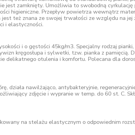
ie jest zamknięty. Umożliwia to swobodną cyrkulację
ci higieniczne. Przepływ powietrza wewnątrz matera
est też znana ze swojej trwałości ze względu na jej 
i i elastyczności.
sokości i o gęstości 45kg/m3. Specjalny rodzaj pianki
izn kręgosłupa i sylwetki, tzw. pianka z pamięcią. Dzi
e delikatnego otulenia i komfortu. Polecana dla doro
rę, działa nawilżająco, antybakteryjnie, regeneracyj
żliwiający zdjęcie i wypranie w temp. do 60 st. C. S
tkowany na stelażu elastycznym o odpowiednim rozst