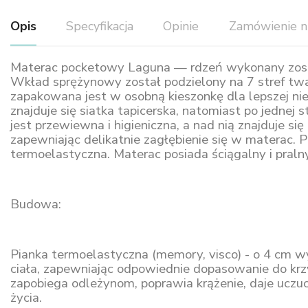
Opis
Specyfikacja
Opinie
Zamówienie n
Materac pocketowy Laguna — rdzeń wykonany został 
Wkład sprężynowy został podzielony na 7 stref twa
zapakowana jest w osobną kieszonkę dla lepszej nie
znajduje się siatka tapicerska, natomiast po jedne
jest przewiewna i higieniczna, a nad nią znajduje 
zapewniając delikatnie zagłębienie się w materac. 
termoelastyczna. Materac posiada ściągalny i pral
Budowa:
Pianka termoelastyczna (memory, visco) - o 4 cm wy
ciała, zapewniając odpowiednie dopasowanie do krzyw
zapobiega odleżynom, poprawia krążenie, daje uczuci
życia.