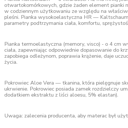
otwartokomórkowych, gdzie żaden element pianki n
w codziennym użytkowaniu ze względu na właściwoś
pleśni. Pianka wysokoelastyczna HR — Kaltschaum j
parametry podtrzymania ciała, komfortu, sprężystośc
Pianka termoelastyczna (memory, visco) - o 4 cm wy
ciała, zapewniając odpowiednie dopasowanie do krzyw
zapobiega odleżynom, poprawia krążenie, daje uczuci
życia.
Pokrowiec Aloe Vera — tkanina, która pielęgnuje skó
ukrwienie. Pokrowiec posiada zamek rozdzielczy umo
dodatkiem ekstraktu z liści aloesu, 5% elastan).
Uwaga: zalecenia producenta, aby materac był uży