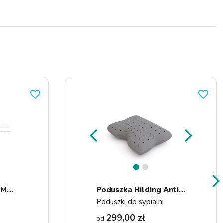
favorite_border
favorite_border
1
2
O
Chraniacz Hilding Molton...
P
Oduszka Hilding Antistress...
Poduszki do sypialni
299,00 zł
od