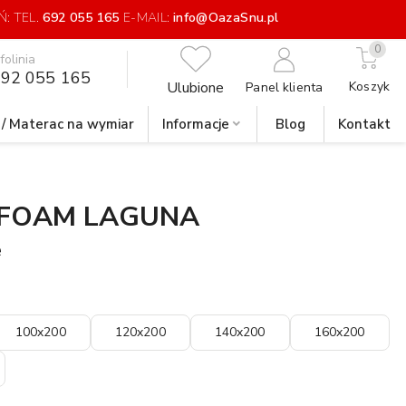
: TEL.
692 055 165
E-MAIL:
info@OazaSnu.pl
0
nfolinia
92 055 165
Ulubione
Koszyk
Panel klienta
 / Materac na wymiar
Informacje
Blog
Kontakt
 FOAM LAGUNA
e
100x200
120x200
140x200
160x200