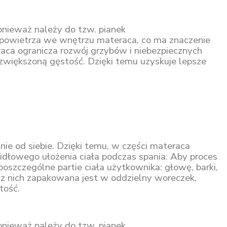
onieważ należy do tzw. pianek
 powietrza we wnętrzu materaca, co ma znaczenie
ca ogranicza rozwój grzybów i niebezpiecznych
zwiększoną gęstość. Dzięki temu uzyskuje lepsze
ie od siebie. Dzięki temu, w części materaca
awidłowego ułożenia ciała podczas spania. Aby proces
szczególne partie ciała użytkownika: głowę, barki,
a z nich zapakowana jest w oddzielny woreczek,
tość.
onieważ należy do tzw. pianek