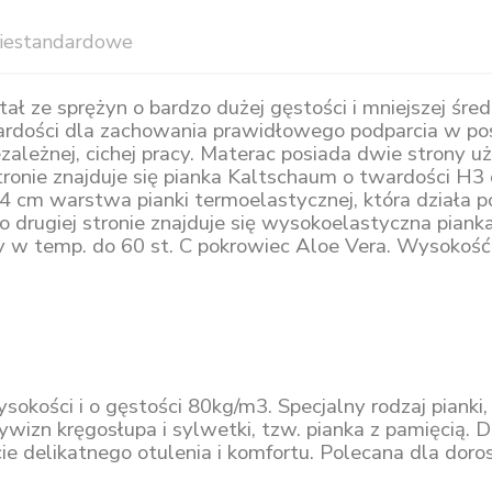
iestandardowe
ze sprężyn o bardzo dużej gęstości i mniejszej śre
rdości dla zachowania prawidłowego podparcia w pos
zależnej, cichej pracy. Materac posiada dwie strony u
j stronie znajduje się pianka Kaltschaum o twardości 
się 4 cm warstwa pianki termoelastycznej, która dział
Po drugiej stronie znajduje się wysokoelastyczna pian
ny w temp. do 60 st. C pokrowiec Aloe Vera. Wysokoś
sokości i o gęstości 80kg/m3. Specjalny rodzaj pianki
izn kręgosłupa i sylwetki, tzw. pianka z pamięcią. Dzi
e delikatnego otulenia i komfortu. Polecana dla doro