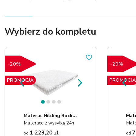
Wybierz do kompletu
favorite_border
-20%
-20%
PROMOCJA
PROMOCJA
1
2
3
4
M
Aterac Hilding Rock&Roll
Mate
Materace z wysyłką 24h
Mate
1 223,20 zł
7
od
od