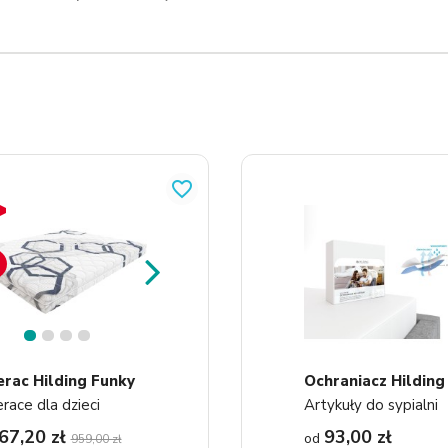
favorite_border
1
2
3
4
rac Hilding Funky
race dla dzieci
Artykuły do sypialni
67,20 zł
93,00 zł
od
959,00 zł