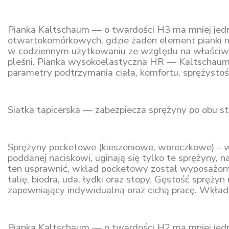
Pianka Kaltschaum — o twardości H3 ma mniej jedno
otwartokomórkowych, gdzie żaden element pianki n
w codziennym użytkowaniu ze względu na właściwoś
pleśni. Pianka wysokoelastyczna HR — Kaltschaum j
parametry podtrzymania ciała, komfortu, sprężystośc
Siatka tapicerska — zabezpiecza sprężyny po obu s
Sprężyny pocketowe (kieszeniowe, woreczkowe) – w 
poddanej naciskowi, uginają się tylko te sprężyny, 
ten usprawnić, wkład pocketowy został wyposażony 
talię, biodra, uda, łydki oraz stopy. Gęstość spręż
zapewniający indywidualną oraz cichą pracę. Wkła
Pianka Kaltschaum — o twardości H2 ma mniej jedno