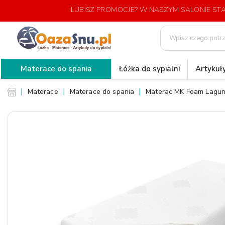
LUBISZ PROMOCJE? W NASZYM SALONIE S
Materace do spania
Łóżka do sypialni
Artykuły
Materace
Materace do spania
Materac MK Foam Lagu