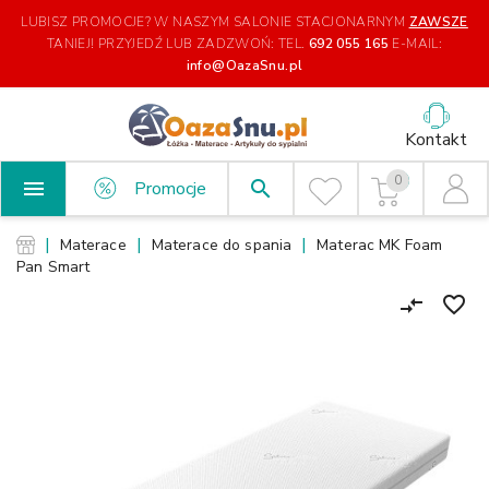
LUBISZ PROMOCJE? W NASZYM SALONIE STACJONARNYM
ZAWSZE
TANIEJ!
PRZYJEDŹ LUB ZADZWOŃ: TEL.
692 055 165
E-MAIL:
info@OazaSnu.pl
Kontakt
0

search
Promocje
Materace
Materace do spania
Materac MK Foam
Pan Smart
favorite_border
compare_arrows