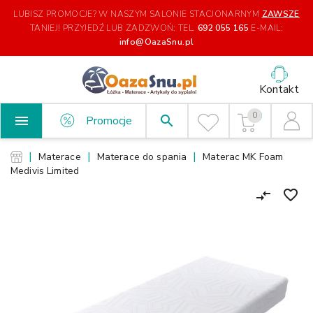
LUBISZ PROMOCJE? W NASZYM SALONIE STACJONARNYM
ZAWSZE
TANIEJ!
PRZYJEDŹ LUB ZADZWOŃ: TEL.
692 055 165
E-MAIL:
info@OazaSnu.pl
Kontakt
0

search
Promocje
Materace
Materace do spania
Materac MK Foam
Medivis Limited
favorite_border
compare_arrows