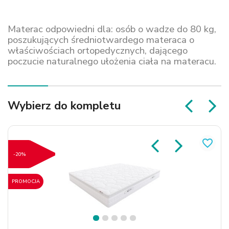
Materac odpowiedni dla: osób o wadze do 80 kg,
poszukujących średniotwardego materaca o
właściwościach ortopedycznych, dającego
poczucie naturalnego ułożenia ciała na materacu.
Wybierz do kompletu
favorite_border
-20%
PROMOCJA
1
2
3
4
5