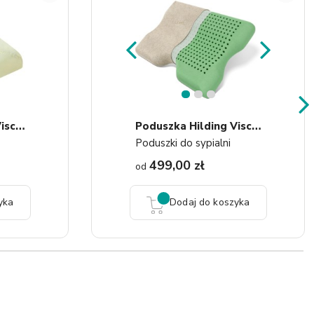
1
2
3
P
Oduszka Hilding Visco Prime
P
Oduszka Hilding ViscoBio...
Poduszki do sypialni
499,00 zł
od
yka
Dodaj do koszyka