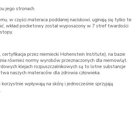
u jego stronach.
u, w części materaca poddanej naciskowi, uginają się tylko te
awnić, wkład pocketowy został wyposażony w 7 stref twardości
 stopy.
certyfikacja przez niemiecki Hohenstein Institute), na bazie
pełnia również normy wyrobów przeznaczonych dla niemowląt.
rdowych klejach rozpuszczalnikowych są to lotne substancje
ństwa naszych materaców dla zdrowia człowieka.
orzystnie wpływają na skórę i jednocześnie sprzyjają
.