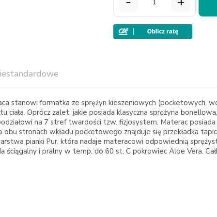
-
+
iestandardowe
ca stanowi formatka ze sprężyn kieszeniowych (pocketowych, wo
u ciała. Oprócz zalet, jakie posiada klasyczna sprężyna bonellow
 podziałowi na 7 stref twardości tzw. fizjosystem. Materac posia
 obu stronach wkładu pocketowego znajduje się przekładka tapice
warstwa pianki Pur, która nadaje materacowi odpowiednią sprężys
da ściągalny i pralny w temp. do 60 st. C pokrowiec Aloe Vera. 