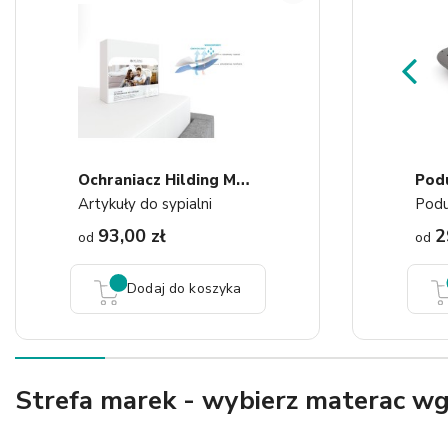
O
Chraniacz Hilding Molton...
Artykuły do sypialni
Podu
93,00 zł
2
od
od
Dodaj do koszyka
Strefa marek - wybierz materac w