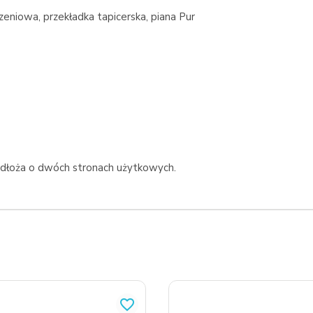
zeniowa, przekładka tapicerska, piana Pur
odłoża o dwóch stronach użytkowych.
favorite_border