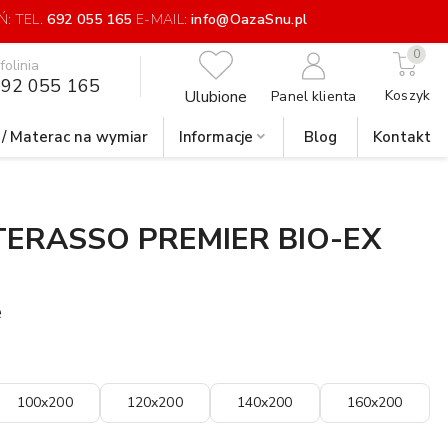
: TEL.
692 055 165
E-MAIL:
info@OazaSnu.pl
0
nfolinia
92 055 165
Ulubione
Koszyk
Panel klienta
 / Materac na wymiar
Informacje
Blog
Kontakt
ERASSO PREMIER BIO-EX
e
100x200
120x200
140x200
160x200