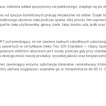
ca, oddziela wkład sprężynowy od piankowego, znajduje się po ob
od sprężyn bonellowych pracują niezależnie od siebie. Dzięki tem
 prawidłowego ułożenia ciała podczas spania. Aby proces ten uspr
ie ciała użytkownika: głowę, barki, talię, biodra, uda, łydki oraz
T potwierdzający, że nie zawiera żadnych szkodliwych substancji, 
rm zawartych w certyfikacie Oeko-Tex 100 Standard — I klasy. S
ciu jedynym efektem ubocznym jest woda, podczas gdy przy standa
ekologiczność naszej produkcji, wysokiej jakości oraz bezpiecze
 zawierający enzymy, substancje mineralne i aminokwasy, które k
tóry ułatwia ściągnięcie i wypranie go w temperaturze do 60 st. C