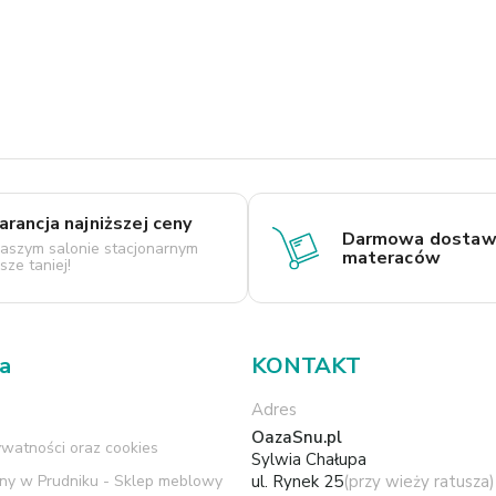
rancja najniższej ceny
Darmowa dostaw
aszym salonie stacjonarnym
materaców
ze taniej!
ma
KONTAKT
Adres
OazaSnu.pl
ywatności oraz cookies
Sylwia Chałupa
rny w Prudniku - Sklep meblowy
ul. Rynek 25
(przy wieży ratusza)