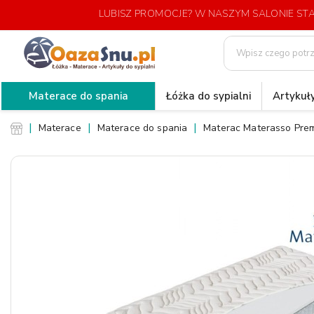
LUBISZ PROMOCJE? W NASZYM SALONIE S
Materace do spania
Łóżka do sypialni
Artykuły
Materace
Materace do spania
Materac Materasso Prem