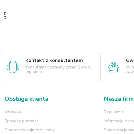
Kontakt z konsultantem
Gwa
Konsultant dostępny przez 5 dni w
W n
tygodniu
zaws
Obsługa klienta
Nasza fir
Wysyłka
Regulamin
Sposoby płatności
Informacje o pr
Gwarancja najniższej ceny
Salon stacjona