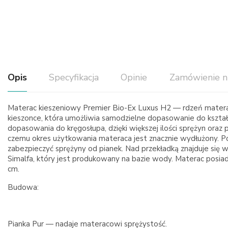
Opis
Specyfikacja
Opinie
Zamówienie n
Materac kieszeniowy Premier Bio-Ex Luxus H2 — rdzeń matera
kieszonce, która umożliwia samodzielne dopasowanie do kształt
dopasowania do kręgosłupa, dzięki większej ilości sprężyn oraz
czemu okres użytkowania materaca jest znacznie wydłużony. Po
zabezpieczyć sprężyny od pianek. Nad przekładką znajduje się 
Simalfa, który jest produkowany na bazie wody. Materac posia
cm.
Budowa:
Pianka Pur — nadaje materacowi sprężystość.