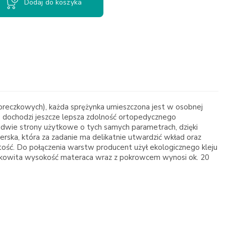
Dodaj do koszyka
reczkowych), każda sprężynka umieszczona jest w osobnej
a, dochodzi jeszcze lepsza zdolność ortopedycznego
da dwie strony użytkowe o tych samych parametrach, dzięki
rska, która za zadanie ma delikatnie utwardzić wkład oraz
tość. Do połączenia warstw producent użył ekologicznego kleju
Całkowita wysokość materaca wraz z pokrowcem wynosi ok. 20