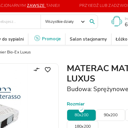
TACJONARNYM
ZAWSZE
TANIEJ!
PRZYJEDŹ LUB ZADZWOŃ
I
expand_more

Wszystkie działy
6
Promocje
 do sypialni
Salon stacjonarny
Łóżko
ier Bio-Ex Luxus
MATERAC MAT
compare_arrows
favorite_border
LUXUS
Budowa: Sprężynow
Rozmiar
80x200
90x200
180x200