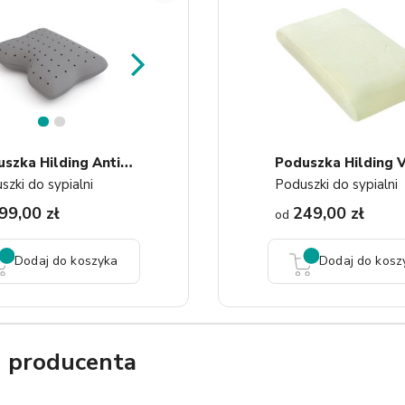
1
2
P
Oduszka Hilding Antistress...
szki do sypialni
Poduszki do sypialni
99,00 zł
249,00 zł
od
Dodaj do koszyka
Dodaj do kosz
g producenta