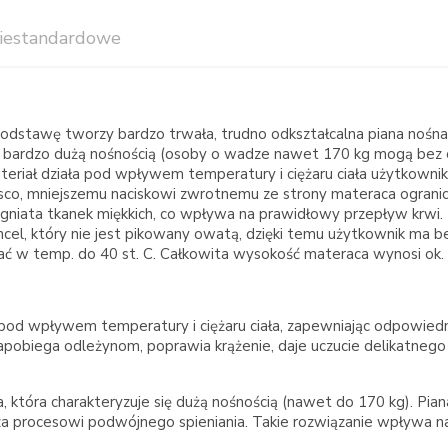
iestandardowe
dstawę tworzy bardzo trwała, trudno odkształcalna piana nośna
się bardzo dużą nośnością (osoby o wadze nawet 170 kg mogą bez
iał działa pod wpływem temperatury i ciężaru ciała użytkownika 
isco, mniejszemu naciskowi zwrotnemu ze strony materaca ogranic
ugniata tkanek miękkich, co wpływa na prawidłowy przepływ krwi.
ncel, który nie jest pikowany owatą, dzięki temu użytkownik ma
rać w temp. do 40 st. C. Całkowita wysokość materaca wynosi ok.
je pod wpływem temperatury i ciężaru ciała, zapewniając odpowiedn
a zapobiega odleżynom, poprawia krążenie, daje uczucie delikatneg
a, która charakteryzuje się dużą nośnością (nawet do 170 kg). Pi
za procesowi podwójnego spieniania. Takie rozwiązanie wpływa n