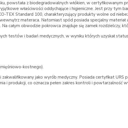
isku, powstała z biodegradowalnych włókien, w certyfikowanym pro
yjątkowe właściwości oddychające i higieniczne. Jest przy tym b
OEKO-TEX Standard 100, charakteryzujący produkty wolne od nieb
 wewnątrz materaca. Natomiast spód posiada specjalny materiał
 Na całym obwodzie pokrowca znajduje się zamek rozdzielczy, któr
 testów i badań medycznych, w wyniku których uzyskał status 
(mięśniowo-kostnego).
zakwalifikowany jako wyrób medyczny. Posiada certyfikat URS potw
produkcji, co oznacza pełen zakres kontroli i powtarzalność wy