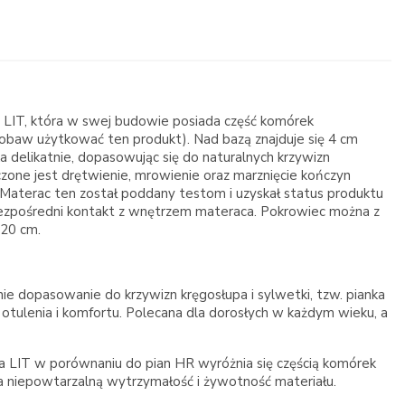
 LIT, która w swej budowie posiada część komórek
 obaw użytkować ten produkt). Nad bazą znajduje się 4 cm
delikatnie, dopasowując się do naturalnych krzywizn
zone jest drętwienie, mrowienie oraz marznięcie kończyn
 Materac ten został poddany testom i uzyskał status produktu
 bezpośredni kontakt z wnętrzem materaca. Pokrowiec można z
 20 cm.
ie dopasowanie do krzywizn kręgosłupa i sylwetki, tzw. pianka
o otulenia i komfortu. Polecana dla dorosłych w każdym wieku, a
ana LIT w porównaniu do pian HR wyróżnia się częścią komórek
a niepowtarzalną wytrzymałość i żywotność materiału.