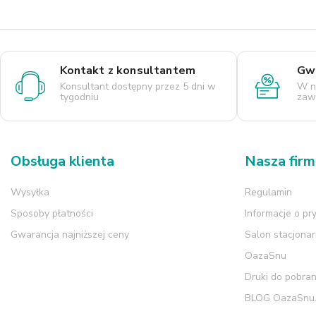
Kontakt z konsultantem
Gwa
Konsultant dostępny przez 5 dni w
W n
tygodniu
zaws
Obsługa klienta
Nasza fir
Wysyłka
Regulamin
Sposoby płatności
Informacje o pr
Gwarancja najniższej ceny
Salon stacjona
OazaSnu
Druki do pobran
BLOG OazaSnu.