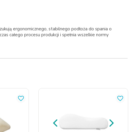
szukują ergonomicznego, stabilnego podłoża do spania o
zas całego procesu produkcji i spełnia wszelkie normy
favorite_border
favorite_border