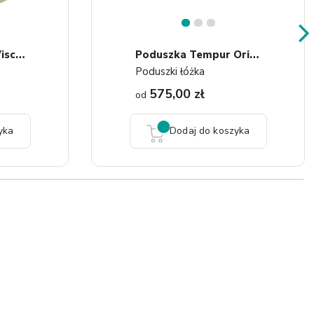
1
2
3
P
Oduszka Hilding Visco...
P
Oduszka Tempur Original M
Poduszki łóżka
575,00 zł
od
yka
Dodaj do koszyka