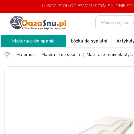
LUBISZ PROMOCJE? W NASZYM SALONIE S
Materace do spania
Łóżka do sypialni
Artykuły
Materace
Materace do spania
Materace termoelastyc