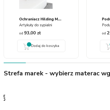
O
Chraniacz Hilding Molton...
Artykuły do sypialni
Podu
93,00 zł
2
od
od
Dodaj do koszyka
Strefa marek - wybierz materac w