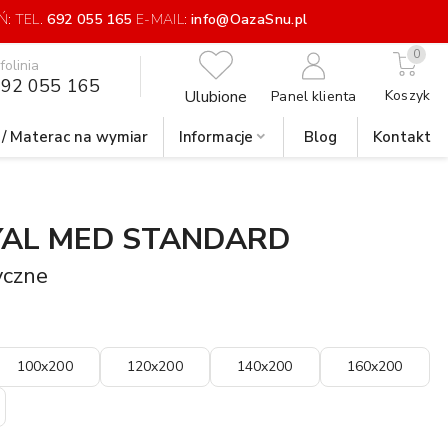
: TEL.
692 055 165
E-MAIL:
info@OazaSnu.pl
0
nfolinia
92 055 165
Ulubione
Koszyk
Panel klienta
 / Materac na wymiar
Informacje
Blog
Kontakt
AL MED STANDARD
yczne
100x200
120x200
140x200
160x200