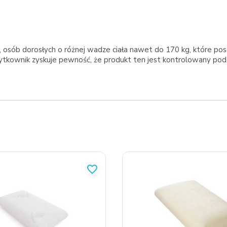
a, osób dorosłych o różnej wadze ciała nawet do 170 kg, które po
ytkownik zyskuje pewność, że produkt ten jest kontrolowany podc
favorite_border