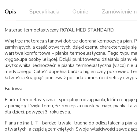
Opis
Specyfikacja
Opinie
Zamówienie n
Materac termoelastyczny ROYAL MED STANDARD.
Wnętrze materaca stanowi dobrze dobrana kompozycja pian. Po
zamkniętych, a część otwartych, dzięki czemu charakteryzuje 
warstwa komfortowa – pianka termoelastyczna. Tego typu mater
kręgosłupa osoby leżącej. Dzięki punktowemu działaniu piany v
użytkownika. Jednocześnie pianka termoelastyczna (visco) nie 
medycznego. Całość dopełnia bardzo higieniczny pokrowiec Te
łatwością ściągnąć, ponieważ posiada zamek rozdzielczy i wyp
Budowa:
Pianka termoelastyczna - specjalny rodzaj pianki, która reagu
z pamięcią. Dzięki temu, że zmniejsza nacisk na ciało, pianka t
dla dzieci: powyżej 3. roku życia.
Piana nośna LIT - bardzo trwała, trudna do odkształcenia piank
otwartych, a częścią zamkniętych. Swoje właściwości zawdzięc