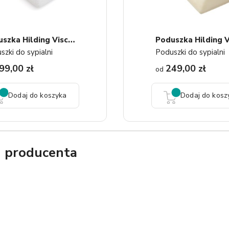
P
Oduszka Hilding Visco Green
szki do sypialni
Poduszki do sypialni
99,00 zł
249,00 zł
od
Dodaj do koszyka
Dodaj do kosz
g producenta