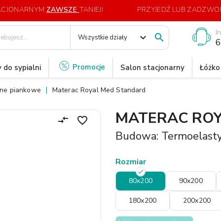
TACJONARNYM
ZAWSZE
TANIEJ!
PRZYJEDŹ LUB ZADZWOŃ
I
expand_more

Wszystkie działy
6
Promocje
 do sypialni
Salon stacjonarny
Łóżko
zne piankowe
Materac Royal Med Standard
MATERAC ROY
compare_arrows
favorite_border
Budowa: Termoelast
Rozmiar
80x200
90x200
180x200
200x200