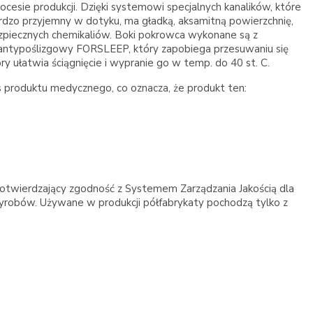
cesie produkcji. Dzięki systemowi specjalnych kanalików, które
ardzo przyjemny w dotyku, ma gładką, aksamitną powierzchnię,
ezpiecznych chemikaliów. Boki pokrowca wykonane są z
 antypoślizgowy FORSLEEP, który zapobiega przesuwaniu się
y ułatwia ściągnięcie i wypranie go w temp. do 40 st. C.
produktu medycznego, co oznacza, że produkt ten:
ierdzający zgodność z Systemem Zarządzania Jakością dla
robów. Używane w produkcji półfabrykaty pochodzą tylko z