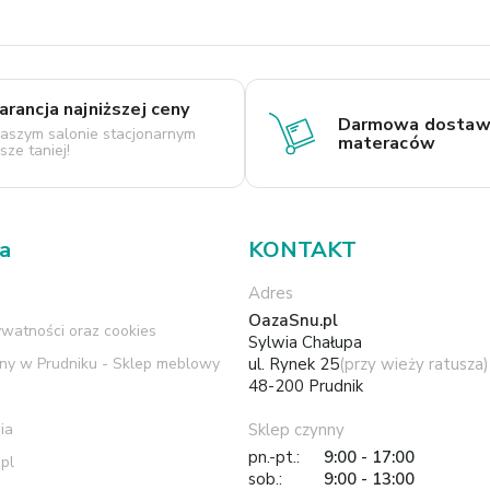
rancja najniższej ceny
Darmowa dostaw
aszym salonie stacjonarnym
materaców
ze taniej!
ma
KONTAKT
Adres
OazaSnu.pl
ywatności oraz cookies
Sylwia Chałupa
rny w Prudniku - Sklep meblowy
ul. Rynek 25
(przy wieży ratusza)
48-200 Prudnik
ia
Sklep czynny
pn.-pt.:
9:00 - 17:00
pl
sob.:
9:00 - 13:00