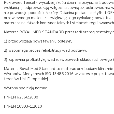
Pokrowiec Tencel - wysokiej jakości dzianina przyjazna środow
wchłaniają i odprowadzają wilgoć na zewnątrz, pokrowiec ma w
nie powoduje podrażnień skóry. Dzianina posiada certyfikat 
przewiewnego materiału, zwiększającego cyrkulację powietrza
materaca na łóżkach kontynentalnych i stelażach regulowanych.
Materac ROYAL MED STANDARD przeszedł szereg restrykcyjnych
1) przeciwdziała powstawaniu odleżyn,
2) wspomaga proces rehabilitacji wad postawy,
3) zapewnia profilaktykę wad rozwojowych układu ruchowego 
Materac Royal Med Standard to materac przebadany klinicznie i 
Wyrobów Medycznych ISO 13485:2016 w zakresie projektowania i 
terenów Unii Europejskiej.
Wyroby spełniają normy:
PN-EN 62366:2008
PN-EN 10993-1:2010