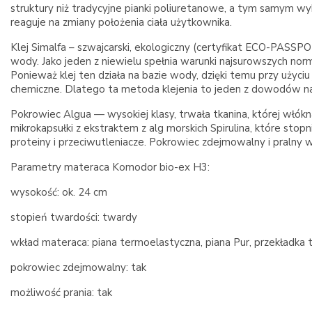
struktury niż tradycyjne pianki poliuretanowe, a tym samym wy
reaguje na zmiany położenia ciała użytkownika.
Klej Simalfa – szwajcarski, ekologiczny (certyfikat ECO-PASSPOR
wody. Jako jeden z niewielu spełnia warunki najsurowszych no
Ponieważ klej ten działa na bazie wody, dzięki temu przy uży
chemiczne. Dlatego ta metoda klejenia to jeden z dowodów na 
Pokrowiec Algua — wysokiej klasy, trwała tkanina, której włó
mikrokapsułki z ekstraktem z alg morskich Spirulina, które stop
proteiny i przeciwutleniacze. Pokrowiec zdejmowalny i pralny 
Parametry materaca Komodor bio-ex H3:
wysokość: ok. 24 cm
stopień twardości: twardy
wkład materaca: piana termoelastyczna, piana Pur, przekładka 
pokrowiec zdejmowalny: tak
możliwość prania: tak