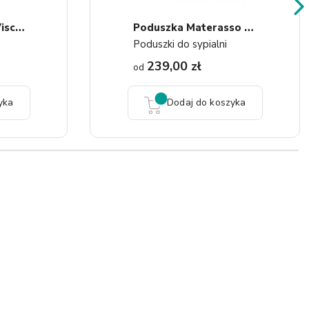
P
Oduszka Hilding Visco...
P
Oduszka Materasso Madrid
Poduszki do sypialni
239,00 zł
od
yka
Dodaj do koszyka