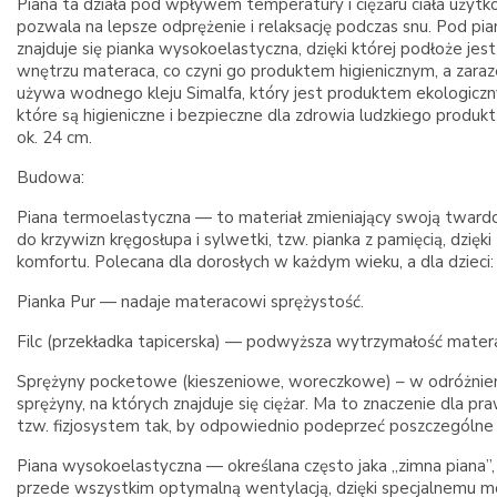
Piana ta działa pod wpływem temperatury i ciężaru ciała użytk
pozwala na lepsze odprężenie i relaksację podczas snu. Pod pia
znajduje się pianka wysokoelastyczna, dzięki której podłoże 
wnętrzu materaca, co czyni go produktem higienicznym, a zara
używa wodnego kleju Simalfa, który jest produktem ekologiczn
które są higieniczne i bezpieczne dla zdrowia ludzkiego produ
ok. 24 cm.
Budowa:
Piana termoelastyczna — to materiał zmieniający swoją twar
do krzywizn kręgosłupa i sylwetki, tzw. pianka z pamięcią, dzięk
komfortu. Polecana dla dorosłych w każdym wieku, a dla dzieci: 
Pianka Pur — nadaje materacowi sprężystość.
Filc (przekładka tapicerska) — podwyższa wytrzymałość matera
Sprężyny pocketowe (kieszeniowe, woreczkowe) – w odróżnieniu 
sprężyny, na których znajduje się ciężar. Ma to znaczenie dla
tzw. fizjosystem tak, by odpowiednio podeprzeć poszczególne part
Piana wysokoelastyczna — określana często jaka „zimna piana”
przede wszystkim optymalną wentylacją, dzięki specjalnemu m