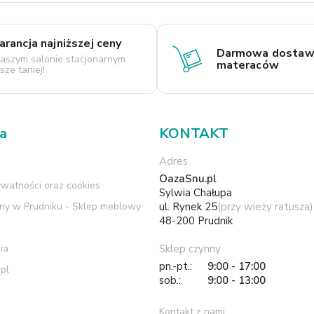
rancja najniższej ceny
Darmowa dostaw
aszym salonie stacjonarnym
materaców
ze taniej!
ma
KONTAKT
Adres
OazaSnu.pl
ywatności oraz cookies
Sylwia Chałupa
rny w Prudniku - Sklep meblowy
ul. Rynek 25
(przy wieży ratusza)
48-200 Prudnik
ia
Sklep czynny
pn.-pt.:
9:00 - 17:00
pl
sob.:
9:00 - 13:00
Kontakt z nami