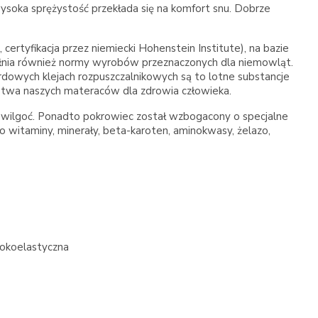
ysoka sprężystość przekłada się na komfort snu. Dobrze
certyfikacja przez niemiecki Hohenstein Institute), na bazie
pełnia również normy wyrobów przeznaczonych dla niemowląt.
rdowych klejach rozpuszczalnikowych są to lotne substancje
ństwa naszych materaców dla zdrowia człowieka.
ce wilgoć. Ponadto pokrowiec został wzbogacony o specjalne
go witaminy, minerały, beta-karoten, aminokwasy, żelazo,
sokoelastyczna