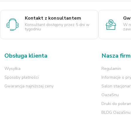
Kontakt z konsultantem
Gwa
Konsultant dostępny przez 5 dni w
W n
tygodniu
zaws
Obsługa klienta
Nasza fir
Wysyłka
Regulamin
Sposoby płatności
Informacje o pr
Gwarancja najniższej ceny
Salon stacjona
OazaSnu
Druki do pobran
BLOG OazaSnu.