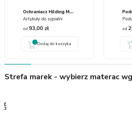
O
Chraniacz Hilding Molton...
Artykuły do sypialni
Podu
93,00 zł
2
od
od
Dodaj do koszyka
Strefa marek - wybierz materac w