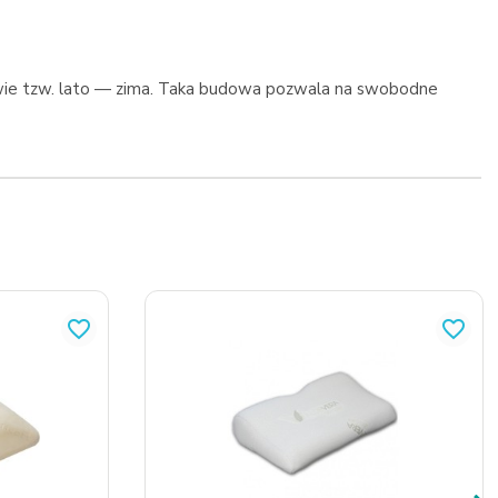
owie tzw. lato — zima. Taka budowa pozwala na swobodne
favorite_border
favorite_border