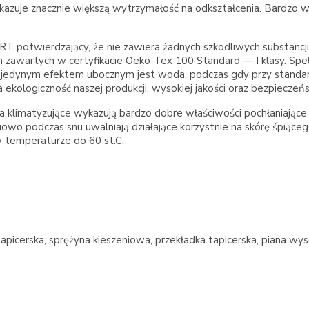
kazuje znacznie większą wytrzymałość na odkształcenia. Bardzo w
T potwierdzający, że nie zawiera żadnych szkodliwych substancji, 
rm zawartych w certyfikacie Oeko-Tex 100 Standard — I klasy. S
ciu jedynym efektem ubocznym jest woda, podczas gdy przy standa
ekologiczność naszej produkcji, wysokiej jakości oraz bezpiecze
kna klimatyzujące wykazują bardzo dobre właściwości pochłaniają
niowo podczas snu uwalniają działające korzystnie na skórę śpiące
w temperaturze do 60 st.C.
tapicerska, sprężyna kieszeniowa, przekładka tapicerska, piana wy