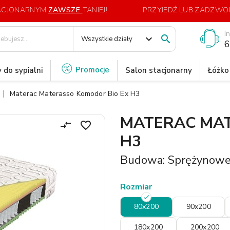
TACJONARNYM
ZAWSZE
TANIEJ!
PRZYJEDŹ LUB ZADZWOŃ
I
expand_more

Wszystkie działy
6
Promocje
 do sypialni
Salon stacjonarny
Łóżko
Materac Materasso Komodor Bio Ex H3
MATERAC MAT
compare_arrows
favorite_border
H3
Budowa: Sprężynow
Rozmiar
80x200
90x200
180x200
200x200