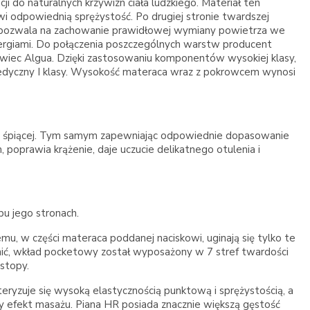
 do naturalnych krzywizn ciała ludzkiego. Materiał ten
wi odpowiednią sprężystość. Po drugiej stronie twardszej
nki pozwala na zachowanie prawidłowej wymiany powietrza we
alergiami. Do połączenia poszczególnych warstw producent
rowiec Algua. Dzięki zastosowaniu komponentów wysokiej klasy,
t medyczny I klasy. Wysokość materaca wraz z pokrowcem wynosi
by śpiącej. Tym samym zapewniając odpowiednie dopasowanie
, poprawia krążenie, daje uczucie delikatnego otulenia i
u jego stronach.
u, w części materaca poddanej naciskowi, uginają się tylko te
awnić, wkład pocketowy został wyposażony w 7 stref twardości
 stopy.
ryzuje się wysoką elastycznością punktową i sprężystością, a
y efekt masażu. Piana HR posiada znacznie większą gęstość