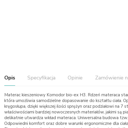
Opis
Specyfikacja
Opinie
Zamówienie n
Materac kieszeniowy Komodor bio-ex H3. Rdzeń materaca stan
która umożliwia samodzielne dopasowanie do kształtu ciała. O
kręgosłupa, dzięki większej ilości sprężyn oraz podziałowi na 
właściwościami bardziej nowoczesnych materiałów, jakimi są pi
delikatnie utwardza wkład materaca. Uniwersalna budowa tzw
Odpowiedni komfort oraz dobre warunki ergonomiczne dla ciała