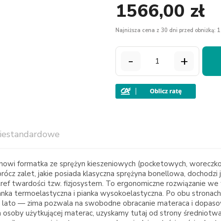
1566,00 zł
Najniższa cena z 30 dni przed obniżką: 1
-
+
iestandardowe
owi formatka ze sprężyn kieszeniowych (pocketowych, woreczkow
prócz zalet, jakie posiada klasyczna sprężyna bonellowa, dochod
7 stref twardości tzw. fizjosystem. To ergonomiczne rozwiązanie 
anka termoelastyczna i pianka wysokoelastyczna. Po obu stronach 
. lato — zima pozwala na swobodne obracanie materaca i dopaso
 osoby użytkującej materac, uzyskamy tutaj od strony średniotw