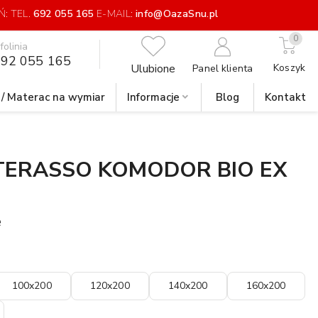
: TEL.
692 055 165
E-MAIL:
info@OazaSnu.pl
0
nfolinia
92 055 165
Ulubione
Koszyk
Panel klienta
 / Materac na wymiar
Informacje
Blog
Kontakt
ERASSO KOMODOR BIO EX
e
100x200
120x200
140x200
160x200