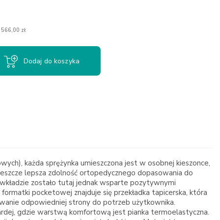
 566,00 zł
Dodaj do koszyka
ych), każda sprężynka umieszczona jest w osobnej kieszonce,
zi jeszcze lepsza zdolność ortopedycznego dopasowania do
we wkładzie zostało tutaj jednak wsparte pozytywnymi
formatki pocketowej znajduje się przekładka tapicerska, która
wanie odpowiedniej strony do potrzeb użytkownika.
ardej, gdzie warstwą komfortową jest pianka termoelastyczna.