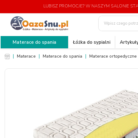
LUBISZ PROMOCJE? W NASZYM SALONIE S
Materace do spania
Łóżka do sypialni
Artykuły
Materace
Materace do spania
Materace ortopedyczne