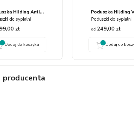
1
2
P
Oduszka Hilding Antistress...
szki do sypialni
Poduszki do sypialni
99,00 zł
249,00 zł
od
Dodaj do koszyka
Dodaj do kosz
g producenta