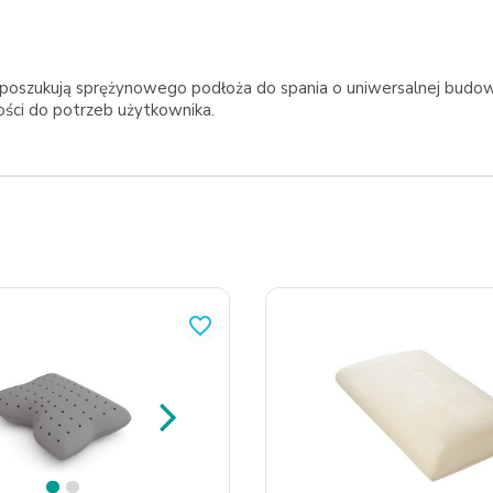
 poszukują sprężynowego podłoża do spania o uniwersalnej bud
ści do potrzeb użytkownika.
favorite_border