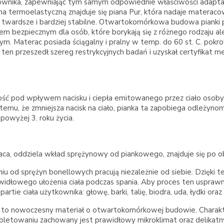
ownika, zapewniając tym samym odpowiednie właściwości adaptacji
na termoelastyczną znajduje się piana Pur, która nadaje materaco
jest twardsze i bardziej stabilne. Otwartokomórkowa budowa pia
zem bezpiecznym dla osób, które borykają się z różnego rodzaju 
ym. Materac posiada ściągalny i pralny w temp. do 60 st. C. pok
kt ten przeszedł szereg restrykcyjnych badań i uzyskał certyfika
dość pod wpływem nacisku i ciepła emitowanego przez ciało oso
i temu, że zmniejsza nacisk na ciało, pianka ta zapobiega odleżynom
powyżej 3. roku życia.
ca, oddziela wkład sprężynowy od piankowego, znajduje się po ob
od sprężyn bonellowych pracują niezależnie od siebie. Dzięki tem
 prawidłowego ułożenia ciała podczas spania. Aby proces ten uspr
ie ciała użytkownika: głowę, barki, talię, biodra, uda, łydki oraz
, to nowoczesny materiał o otwartokomórkowej budowie. Charakte
oletowaniu zachowany jest prawidłowy mikroklimat oraz delikatn