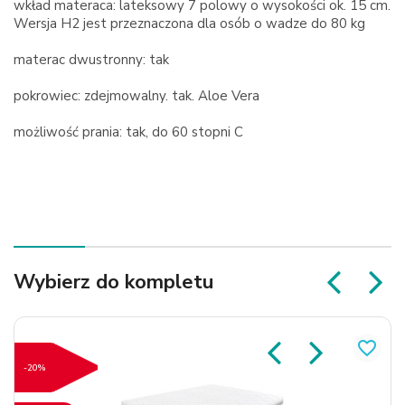
wkład materaca: lateksowy 7 polowy o wysokości ok. 15 cm.
Wersja H2 jest przeznaczona dla osób o wadze do 80 kg
materac dwustronny: tak
pokrowiec: zdejmowalny. tak. Aloe Vera
możliwość prania: tak, do 60 stopni C
Wybierz do kompletu
favorite_border
-20%