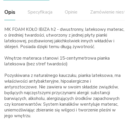
Opis
Specyfikacja
Opinie
Zamówienie niest
MK FOAM KOŁO IBIZA h2 - dwustronny, lateksowy materac,
o średniej twardości, utworzony z jednej płyty pianki
lateksowej, pozbawionej jakichkolwiek innych wkładów i
sklejeń. Posiada dzięki temu długą żywotność.
Wnętrze materaca stanowi 15-centymetrowa pianka
lateksowa (bez stref twardości)
Pozyskiwana z naturalnego kauczuku, pianka lateksowa, ma
właściwości antybakteryjne, hipoalergiczne i
antyroztoczowe. Nie zawiera w swoim składzie związków,
będących najczęstszymi przyczynami alergii: substancji
barwiących, alkoholu, alergizujących środków zapachowych
czy konserwantów. System kanalików wentyluje materac,
uniemożliwiając zbieranie się wilgoci i tworzenie pleśni w
jego wnętrzu.