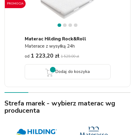
PROMOCJA
1
2
3
4
Materac Hilding Rock&Roll
Materace z wysyłką 24h
1 223,20 zł
od
1 529,00 zł
Dodaj do koszyka
Strefa marek - wybierz materac wg
producenta