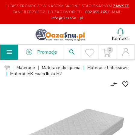
LUBISZ PROMOCJE? W NASZYM SALONIE STACJONARNYM
ZAWSZE
TANIEJ!
PRZYJEDŹ LUB ZADZWOŃ: TEL.
692 055 165
E-MAIL:
info@OazaSnu.pl
Kontakt
0

search
Promocje
Materace
Materace do spania
Materace Lateksowe
Materac MK Foam Ibiza H2
favorite_border
compare_arrows