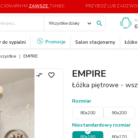
TACJONARNYM
ZAWSZE
TANIEJ!
PRZYJEDŹ LUB ZADZWOŃ
I
expand_more

Wszystkie działy
6
Promocje
 do sypialni
Salon stacjonarny
Łóżko
szystkie
EMPIRE
EMPIRE
compare_arrows
favorite_border
Łóżka piętrowe - wsz
Rozmiar
80x200
90x200
Niestandardowy rozmiar
80x160
80x170