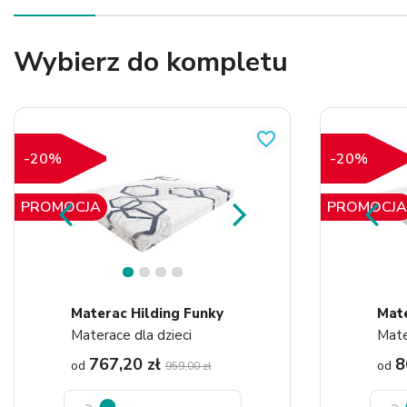
Wybierz do kompletu
favorite_border
-20%
-20%
PROMOCJA
PROMOCJA
1
2
3
4
Materac Hilding Funky
Materace dla dzieci
Mate
767,20 zł
8
od
od
959,00 zł