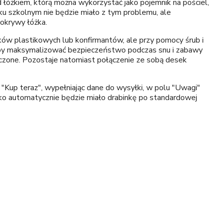
łóżkiem, którą można wykorzystać jako pojemnik na pościel,
ku szkolnym nie będzie miało z tym problemu, ale
okrywy łóżka.
sków plastikowych lub konfirmantów, ale przy pomocy śrub i
, by maksymalizować bezpieczeństwo podczas snu i zabawy
łączone. Pozostaje natomiast połączenie ze sobą desek
iu "Kup teraz", wypełniając dane do wysyłki, w polu "Uwagi"
łóżko automatycznie będzie miało drabinkę po standardowej