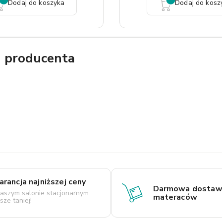
Dodaj do koszyka
Dodaj do kosz
g producenta
rancja najniższej ceny
Darmowa dostaw
aszym salonie stacjonarnym
materaców
ze taniej!