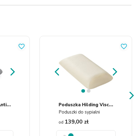
favorite_border
favorite_border
1
2
P
Oduszka Hilding Antistress...
P
Oduszka Hilding Visco Mini
Poduszki do sypialni
139,00 zł
od