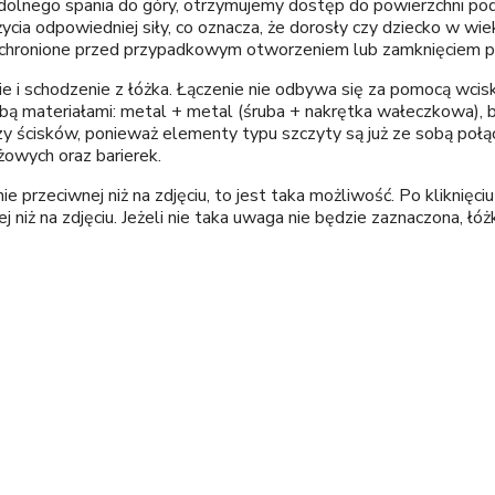
dolnego spania do góry, otrzymujemy dostęp do powierzchni pod 
ia odpowiedniej siły, co oznacza, że dorosły czy dziecko w wie
dą chronione przed przypadkowym otworzeniem lub zamknięciem p
ie i schodzenie z łóżka. Łączenie nie odbywa się za pomocą wci
obą materiałami: metal + metal (śruba + nakrętka wałeczkowa)
 czy ścisków, ponieważ elementy typu szczyty są już ze sobą po
żowych oraz barierek.
ie przeciwnej niż na zdjęciu, to jest taka możliwość. Po kliknięc
ej niż na zdjęciu. Jeżeli nie taka uwaga nie będzie zaznaczona, 