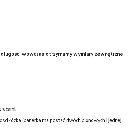
do długości wówczas otrzymamy wymiary zewnętrzne
racami.
ści łóżka (barierka ma postać dwóch pionowych i jednej