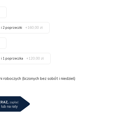
+160,00 zł
 i 2 poprzeczki
+120,00 zł
i i 1 poprzeczka
 roboczych (liczonych bez sobót i niedziel)