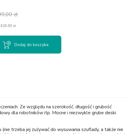
99,00 zł
 620,00 zł
Dodaj do koszyka
zczeniach. Ze względu na szerokość, długość i grubość
udowy dla robotników itp. Mocne i niezwykle grube deski
(nie trzeba jej zużywać do wysuwania szuflady, a także nie