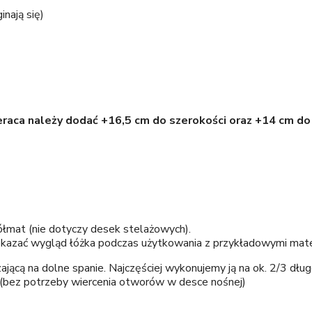
inają się)
eraca należy dodać +16,5 cm do szerokości oraz +14 cm 
łmat (nie dotyczy desek stelażowych).
okazać wygląd łóżka podczas użytkowania z przykładowymi mate
cą na dolne spanie. Najczęściej wykonujemy ją na ok. 2/3 długo
eń (bez potrzeby wiercenia otworów w desce nośnej)