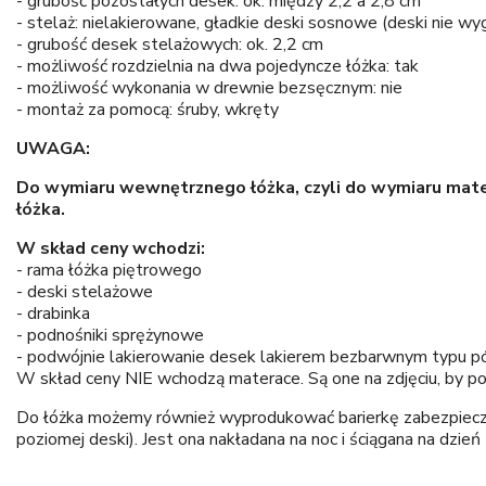
- grubość pozostałych desek: ok. między 2,2 a 2,8 cm
- stelaż: nielakierowane, gładkie deski sosnowe (deski nie wyg
- grubość desek stelażowych: ok. 2,2 cm
- możliwość rozdzielnia na dwa pojedyncze łóżka: tak
- możliwość wykonania w drewnie bezsęcznym: nie
- montaż za pomocą: śruby, wkręty
UWAGA:
Do wymiaru wewnętrznego łóżka, czyli do wymiaru mat
łóżka.
W skład ceny wchodzi:
- rama łóżka piętrowego
- deski stelażowe
- drabinka
- podnośniki sprężynowe
- podwójnie lakierowanie desek lakierem bezbarwnym typu pó
W skład ceny NIE wchodzą materace. Są one na zdjęciu, by p
Do łóżka możemy również wyprodukować barierkę zabezpieczają
poziomej deski). Jest ona nakładana na noc i ściągana na dzi