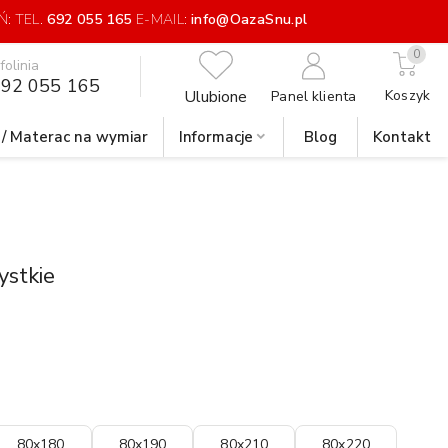
: TEL.
692 055 165
E-MAIL:
info@OazaSnu.pl
0
nfolinia
92 055 165
Ulubione
Koszyk
Panel klienta
 / Materac na wymiar
Informacje
Blog
Kontakt
ystkie
80x180
80x190
80x210
80x220