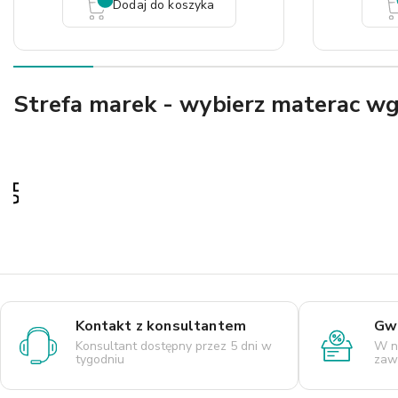
Dodaj do koszyka
Strefa marek - wybierz materac w
Kontakt z konsultantem
Gwa
Konsultant dostępny przez 5 dni w
W n
tygodniu
zaws