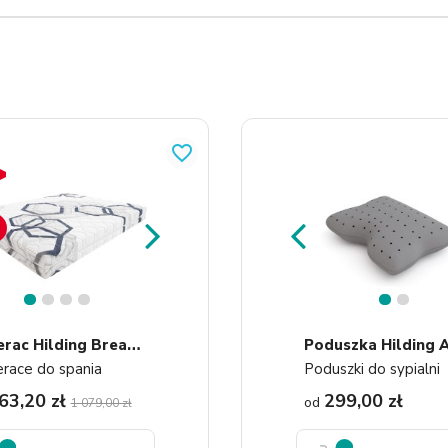
favorite_border
1
2
3
4
1
2
M
Aterac Hilding Breakdance
race do spania
Poduszki do sypialni
63,20 zł
299,00 zł
od
1 079,00 zł