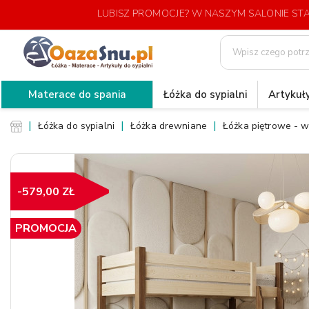
LUBISZ PROMOCJE? W NASZYM SALONIE S
Materace do spania
Łóżka do sypialni
Artykuły
Łóżka do sypialni
Łóżka drewniane
Łóżka piętrowe - w
-579,00 ZŁ
PROMOCJA