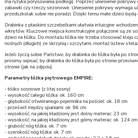
ma ryzyka porysowania podłogi). Poprzez uniesienie pokrywy 
zabawki czy rzeczy sezonowe. Uniesienie pokrywy wymaga użyc
przedszkolak sobie nie poradzi. Dzięki temu małe dzieci bę
Drabinka z płaskimi szczebelkami ułatwia intuicyjne wchodzen
wkrętów. Kluczowe miejsca konstrukcyjne połączone są ze s
dzieci na łóżku. Do montażu łóżka nie trzeba stosować kleju
nośnych (długich) ze skrzynią i szczytami, montaż listew stela
Jeżeli życzą sobie Państwo, by drabinka do łóżka była po stron
prosimy wpisać, by drabinka do łóżka była po stronie przeciwn
stronie (jak na zdjęciu).
Parametry łóżka piętrowego EMPIRE:
- łóżko sosnowe (z litej sosny)
- wysokość całego łóżka: ok. 160 cm
- głębokość otwieranego pojemnika na pościel: ok. 18 cm
- prześwit między spaniami: ok. 86 cm
- wysokość, na jakiej kładziony jest dolny materac: 23 cm
- wysokość, na jakiej kładziony jest górny materac: ok. 124 cm
- grubość nóg łóżka: ok. 7 cm
- szerokość nóg łóżka: ok. 7 cm