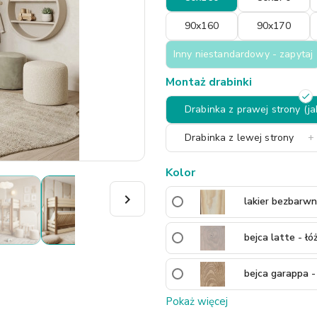
90x160
90x170
Inny niestandardowy - zapytaj
Montaż drabinki
Drabinka z prawej strony (ja
Drabinka z lewej strony
+ 
Kolor

lakier bezbarw
bejca latte - ł
bejca garappa -
Pokaż więcej