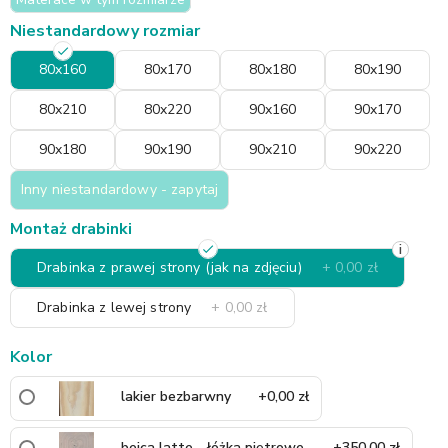
Niestandardowy rozmiar
80x160
80x170
80x180
80x190
80x210
80x220
90x160
90x170
90x180
90x190
90x210
90x220
Inny niestandardowy - zapytaj
Montaż drabinki
i
Drabinka z prawej strony (jak na zdjęciu)
+ 0,00 zł
Drabinka z lewej strony
+ 0,00 zł
Kolor
lakier bezbarwny
+0,00 zł
bejca latte - łóżka piętrowe
+350,00 zł