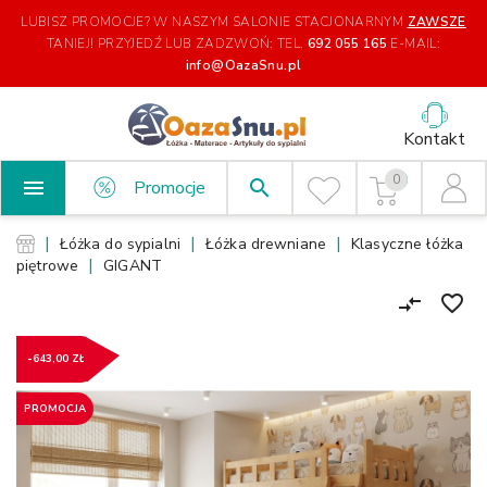
LUBISZ PROMOCJE? W NASZYM SALONIE STACJONARNYM
ZAWSZE
TANIEJ!
PRZYJEDŹ LUB ZADZWOŃ: TEL.
692 055 165
E-MAIL:
info@OazaSnu.pl
Kontakt
0

search
Promocje
Łóżka do sypialni
Łóżka drewniane
Klasyczne łóżka
piętrowe
GIGANT
favorite_border
compare_arrows
-643,00 ZŁ
PROMOCJA