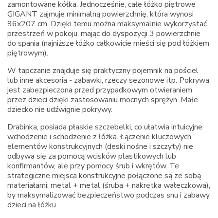
zamontowane kółka. Jednocześnie, całe łóżko piętrowe
GIGANT zajmuje minimalną powierzchnię, która wynosi
96x207 cm. Dzięki temu można maksymalnie wykorzystać
przestrzeń w pokoju, mając do dyspozycji 3 powierzchnie
do spania (najniższe łóżko całkowicie mieści się pod łóżkiem
piętrowym).
W tapczanie znajduje się praktyczny pojemnik na pościel
lub inne akcesoria - zabawki, rzeczy sezonowe itp. Pokrywa
jest zabezpieczona przed przypadkowym otwieraniem
przez dzieci dzięki zastosowaniu mocnych sprężyn. Małe
dziecko nie udźwignie pokrywy.
Drabinka, posiada płaskie szczebelki, co ułatwia intuicyjne
wchodzenie i schodzenie z łóżka. Łączenie kluczowych
elementów konstrukcyjnych (deski nośne i szczyty) nie
odbywa się za pomocą wcisków plastikowych lub
konfirmantów, ale przy pomocy śrub i wkrętów. Te
strategiczne miejsca konstrukcyjne połączone są ze sobą
materiałami: metal + metal (śruba + nakrętka wałeczkowa),
by maksymalizować bezpieczeństwo podczas snu i zabawy
dzieci na łóżku.