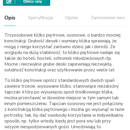
Opis
Specyfikacja
Opinie
Zamówienie niest
Trzyosobowe łóżko piętrowe, sosnowe, o bardzo mocnej
konstrukcji. Grubość desek i wymiary łóżka sprawiają, że
mogą z niego korzystać zarówno dzieci, jak i dorośli. Ze
względu na dużą stabilność, to łóżko piętrowe nadaje się
także do hoteli, hosteli, schronisk młodzieżowych itp.
Mocne i niezwykle grube deski zapewniają niezwykłą
solidność konstrukcji oraz użytkowanie przez wiele lat.
To łóżko piętrowe oprócz standardowych dwóch spań
zawiera trzecie, wysuwane łóżko, stanowiące niezależny
tapczan, który po wysunięciu spod środkowego łóżka,
można przestawić w dowolne miejsce w tym samym lub
innym pomieszczeniu. Tapczan sosnowy nie jest połączony
z konstrukcją łóżka piętrowego i można go wysunąć w razie
potrzeby, tak, by dać swobodę korzystania w indywidualny
sposób, np. tylko wtedy, kiedy jest pora snu lub przy
wizycie niespodziewanych gości. Umożliwiają to