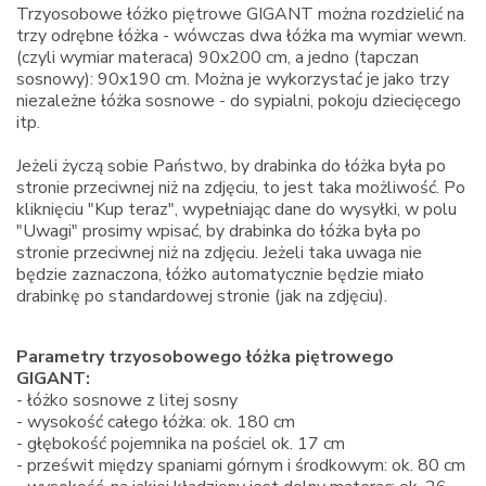
Trzyosobowe łóżko piętrowe GIGANT można rozdzielić na
trzy odrębne łóżka - wówczas dwa łóżka ma wymiar wewn.
(czyli wymiar materaca) 90x200 cm, a jedno (tapczan
sosnowy): 90x190 cm. Można je wykorzystać je jako trzy
niezależne łóżka sosnowe - do sypialni, pokoju dziecięcego
itp.
Jeżeli życzą sobie Państwo, by drabinka do łóżka była po
stronie przeciwnej niż na zdjęciu, to jest taka możliwość. Po
kliknięciu "Kup teraz", wypełniając dane do wysyłki, w polu
"Uwagi" prosimy wpisać, by drabinka do łóżka była po
stronie przeciwnej niż na zdjęciu. Jeżeli taka uwaga nie
będzie zaznaczona, łóżko automatycznie będzie miało
drabinkę po standardowej stronie (jak na zdjęciu).
Parametry trzyosobowego łóżka piętrowego
GIGANT:
- łóżko sosnowe z litej sosny
- wysokość całego łóżka: ok. 180 cm
- głębokość pojemnika na pościel ok. 17 cm
- prześwit między spaniami górnym i środkowym: ok. 80 cm