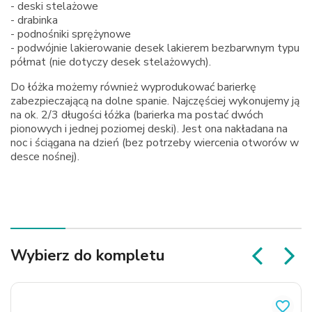
- deski stelażowe
- drabinka
- podnośniki sprężynowe
- podwójnie lakierowanie desek lakierem bezbarwnym typu
półmat (nie dotyczy desek stelażowych).
Do łóżka możemy również wyprodukować barierkę
zabezpieczającą na dolne spanie. Najczęściej wykonujemy ją
na ok. 2/3 długości łóżka (barierka ma postać dwóch
pionowych i jednej poziomej deski). Jest ona nakładana na
noc i ściągana na dzień (bez potrzeby wiercenia otworów w
desce nośnej).
Wybierz do kompletu
favorite_border