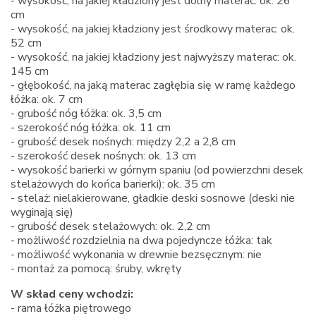
- wysokość, na jakiej kładziony jest dolny materac: ok. 26
cm
- wysokość, na jakiej kładziony jest środkowy materac: ok.
52 cm
- wysokość, na jakiej kładziony jest najwyższy materac: ok.
145 cm
- głębokość, na jaką materac zagłębia się w ramę każdego
łóżka: ok. 7 cm
- grubość nóg łóżka: ok. 3,5 cm
- szerokość nóg łóżka: ok. 11 cm
- grubość desek nośnych: między 2,2 a 2,8 cm
- szerokość desek nośnych: ok. 13 cm
- wysokość barierki w górnym spaniu (od powierzchni desek
stelażowych do końca barierki): ok. 35 cm
- stelaż: nielakierowane, gładkie deski sosnowe (deski nie
wyginają się)
- grubość desek stelażowych: ok. 2,2 cm
- możliwość rozdzielnia na dwa pojedyncze łóżka: tak
- możliwość wykonania w drewnie bezsęcznym: nie
- montaż za pomocą: śruby, wkręty
W skład ceny wchodzi:
- rama łóżka piętrowego