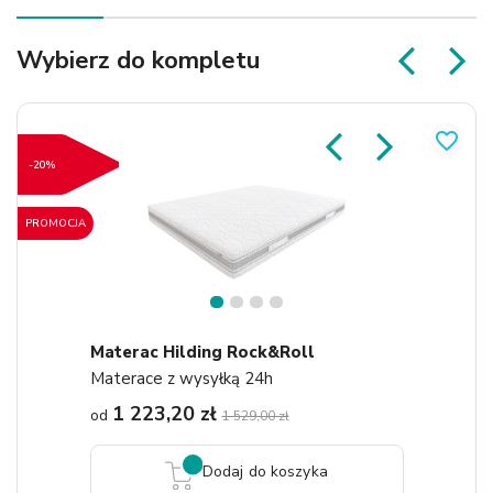
Wybierz do kompletu
favorite_border
-20%
PROMOCJA
1
2
3
4
Materac Hilding Rock&Roll
Materace z wysyłką 24h
1 223,20 zł
od
1 529,00 zł
Dodaj do koszyka