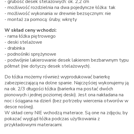
- grubość desek stelażowych: ok. 2,2 cm
- możliwość rozdzielnia na dwa pojedyncze łóżka: tak
- możliwość wykonania w drewnie bezsęcznym: nie
- montaż za pomocą: śruby, wkręty
W skład ceny wchodzi:
- rama łóżka piętrowego
- deski stelażowe
- drabinka
- podnośniki sprężynowe
- podwójnie lakierowanie desek lakierem bezbarwnym typu
półmat (nie dotyczy desek stelażowych).
Do łóżka możemy również wyprodukować barierkę
zabezpieczającą na dolne spanie. Najczęściej wykonujemy ją
na ok. 2/3 długości łóżka (barierka ma postać dwóch
pionowych i jednej poziomej deski). Jest ona nakładana na
noc i ściągana na dzień (bez potrzeby wiercenia otworów w
desce nośnej).
W skład ceny NIE wchodzą materace. Są one na zdjęciu, by
pokazać wygląd łóżka podczas użytkowania z
przykładowymi materacami.