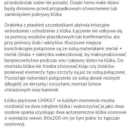
przedszkolak sobie nie poradzi. Dzięki temu małe dzieci
będą chronione przed przypadkowym otworzeniem lub
zamknięciem pokrywy łóżka.
Drabinka z płaskimi szczebelkami ułatwia intuicyjne
wchodzenie i schodzenie z łóżka. Łączenie nie odbywa się
za pomocą wcisków plastikowych lub konfirmantów, ale
przy pomocy śrub i wkrętów. Kluczowe miejsca
konstrukcyjne połączone są ze sobą materiałami: metal +
metal (śruba + nakrętka wałeczkowa), by maksymalizować
bezpieczeństwo podczas snu i zabawy dzieci na łóżku. Do
montażu łóżka nie trzeba stosować kleju czy ścisków,
ponieważ elementy typu szczyty są już ze sobą połączone.
Pozostaje natomiast połączenie ze sobą desek nośnych
(długich) ze skrzynią i szczytami, montaż listew
stelażowych oraz barierek.
Łóżko piętrowe UNIKAT w każdym momencie można
rozdzielić na dwa odrębne łóżka i wykorzystać je jako dwa
osobne spania uzyskując dwa autonomiczne łóżka sosnowe
o wymiarze wewn. 80x200 cm (w tym jedno to tapczan
sosnowy).