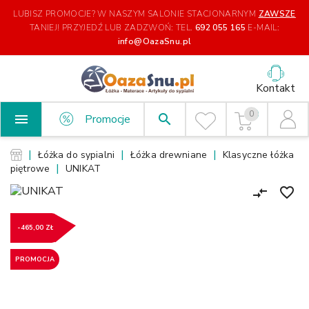
LUBISZ PROMOCJE? W NASZYM SALONIE STACJONARNYM
ZAWSZE
TANIEJ!
PRZYJEDŹ LUB ZADZWOŃ: TEL.
692 055 165
E-MAIL:
info@OazaSnu.pl
Kontakt
0

search
Promocje
Łóżka do sypialni
Łóżka drewniane
Klasyczne łóżka
piętrowe
UNIKAT
favorite_border
compare_arrows
-465,00 ZŁ
PROMOCJA