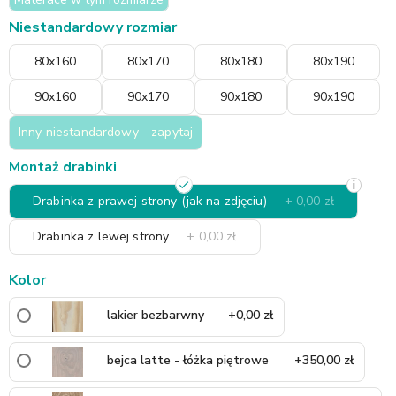
Niestandardowy rozmiar
80x160
80x170
80x180
80x190
90x160
90x170
90x180
90x190
Inny niestandardowy - zapytaj
Montaż drabinki
i
Drabinka z prawej strony (jak na zdjęciu)
+ 0,00 zł
Drabinka z lewej strony
+ 0,00 zł
Kolor
lakier bezbarwny
+0,00 zł
bejca latte - łóżka piętrowe
+350,00 zł