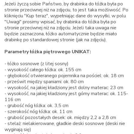
Jeżeli życzą sobie Państwo, by drabinka do łóżka była po
stronie przeciwnej niż na zdjęciu, to jest taka możliwość. Po
kliknięciu "Kup teraz", wypełniając dane do wysyłki, w polu
"Uwagi" prosimy wpisać, by drabinka do łóżka była po
stronie przeciwnej niż na zdjęciu. Jeżeli taka uwaga nie
będzie zaznaczona, łóżko automatycznie będzie miało
drabinkę po standardowej stronie (jak na zdjęciu).
Parametry łóżka piętrowego UNIKAT:
- łóżko sosnowe (z litej sosny)
- wysokość całego łóżka: ok. 155 cm
- głębokość otwieranego pojemnika na pościel: ok. 18 cm
- prześwit między spaniami: ok. 80 cm
- wysokość, na jakiej kładziony jest dolny materac: 23 cm
- wysokość, na jakiej kładziony jest górny materac: ok. 115-
116 cm
- grubość nóg łóżka: ok. 3,5 cm
- szerokość nóg łóżka: ok. 11 cm
- grubość pozostałych desek: ok. między 2,2 a 2,8 cm
- stelaż: nielakierowane, gładkie deski sosnowe (deski nie
wyginają się)