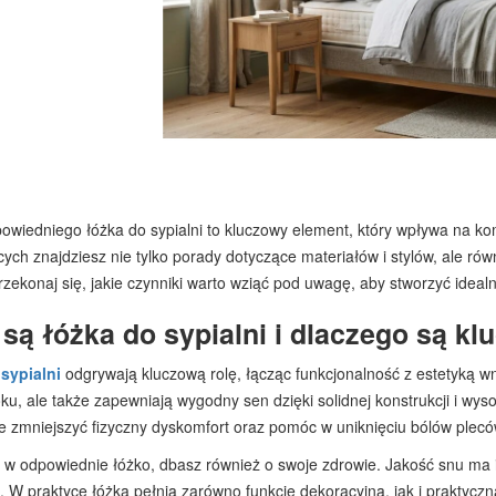
owiedniego łóżka do sypialni to kluczowy element, który wpływa na k
ch znajdziesz nie tylko porady dotyczące materiałów i stylów, ale ró
rzekonaj się, jakie czynniki warto wziąć pod uwagę, aby stworzyć idealn
 są łóżka do sypialni i dlaczego są k
sypialni
odgrywają kluczową rolę, łącząc funkcjonalność z estetyką wn
ku, ale także zapewniają wygodny sen dzięki solidnej konstrukcji i wy
e zmniejszyć fizyczny dyskomfort oraz pomóc w uniknięciu bólów plec
 w odpowiednie łóżko, dbasz również o swoje zdrowie. Jakość snu ma 
 W praktyce łóżka pełnią zarówno funkcję dekoracyjną, jak i praktycz