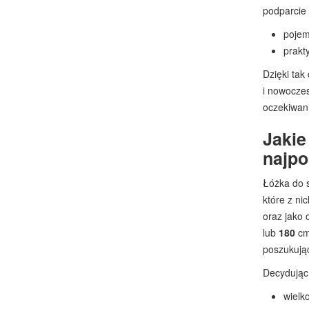
podparcie
pojem
prakt
Dzięki tak
i nowoczes
oczekiwani
Jakie
najpo
Łóżka do s
które z ni
oraz jako
lub
180
cm
poszukują
Decydując 
wielk