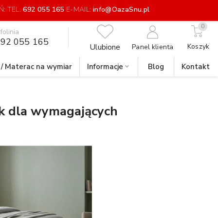
: TEL.
692 055 165
E-MAIL:
info@OazaSnu.pl
0
nfolinia
92 055 165
Ulubione
Koszyk
Panel klienta
 / Materac na wymiar
Informacje
Blog
Kontakt
ik dla wymagających