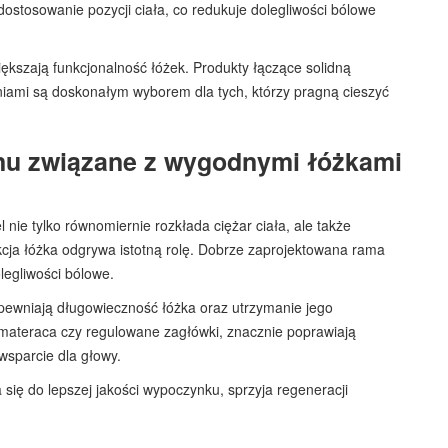
stosowanie pozycji ciała, co redukuje dolegliwości bólowe
kszają funkcjonalność łóżek. Produkty łączące solidną
ami są doskonałym wyborem dla tych, którzy pragną cieszyć
snu związane z wygodnymi łóżkami
e tylko równomiernie rozkłada ciężar ciała, ale także
kcja łóżka odgrywa istotną rolę. Dobrze zaprojektowana rama
legliwości bólowe.
apewniają długowieczność łóżka oraz utrzymanie jego
i materaca czy regulowane zagłówki, znacznie poprawiają
wsparcie dla głowy.
 się do lepszej jakości wypoczynku, sprzyja regeneracji