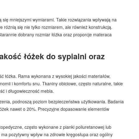
ują się mniejszymi wymiarami. Takie rozwiązania wpływają na
óżnią się nie tylko rozmiarem, ale również konstrukcją.
Starannie dobrany rozmiar łóżka oraz proporcje materaca
jakość łóżek do sypialni oraz
ść łóżka. Rama wykonana z wysokiej jakości materiałów,
omii i komfortu snu. Tkaniny obiciowe, często naturalne, takie
ność i długowieczność mebla.
czenia, podnoszą poziom bezpieczeństwa użytkowania. Badania
z łóżek nawet o 20%. Precyzyjne dopasowanie elementów
topedyczne, często wykonane z pianki poliuretanowej lub
lei ma pozytywny wpływ na zdrowie kręgosłupa oraz ogólny