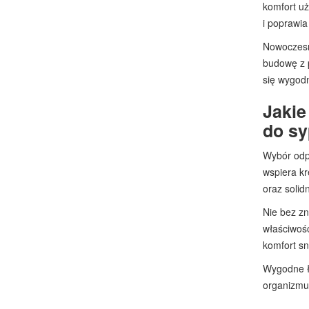
komfort uż
i poprawia
Nowoczesne
budowę z 
się wygod
Jakie
do sy
Wybór odp
wspiera kr
oraz solid
Nie bez zn
właściwośc
komfort sn
Wygodne łó
organizmu