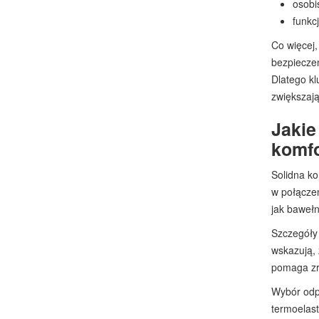
osobi
funkc
Co więcej,
bezpieczeń
Dlatego kl
zwiększają
Jakie
komfo
Solidna ko
w połączen
jak bawełn
Szczegóły
wskazują,
pomaga zr
Wybór odpo
termoelast