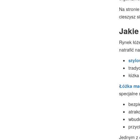
Na stroni
cieszysz s
Jakie
Rynek łóże
natrafić na
stylo
trady
łóżka
Łóżka ma
specjalne 
bezpi
atrak
wbudo
przyc
Jednym z 