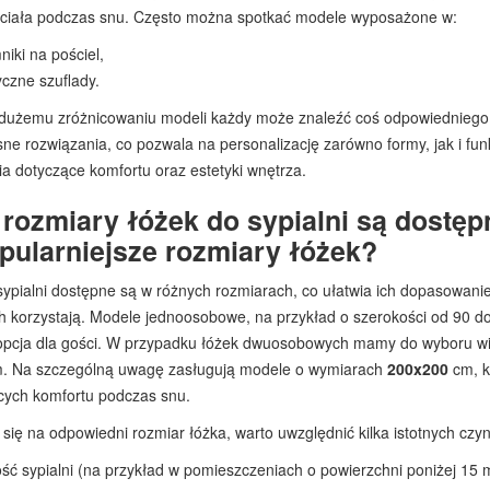
 ciała podczas snu. Często można spotkać modele wyposażone w:
niki na pościel,
yczne szuflady.
 dużemu zróżnicowaniu modeli każdy może znaleźć coś odpowiedniego d
ne rozwiązania, co pozwala na personalizację zarówno formy, jak i funk
a dotyczące komfortu oraz estetyki wnętrza.
 rozmiary łóżek do sypialni są dostęp
pularniejsze rozmiary łóżek?
ypialni dostępne są w różnych rozmiarach, co ułatwia ich dopasowani
ch korzystają. Modele jednoosobowe, na przykład o szerokości od 90 d
 opcja dla gości. W przypadku łóżek dwuosobowych mamy do wyboru wi
. Na szczególną uwagę zasługują modele o wymiarach
200x200
cm, k
cych komfortu podczas snu.
się na odpowiedni rozmiar łóżka, warto uwzględnić kilka istotnych czy
ość sypialni (na przykład w pomieszczeniach o powierzchni poniżej 15 m