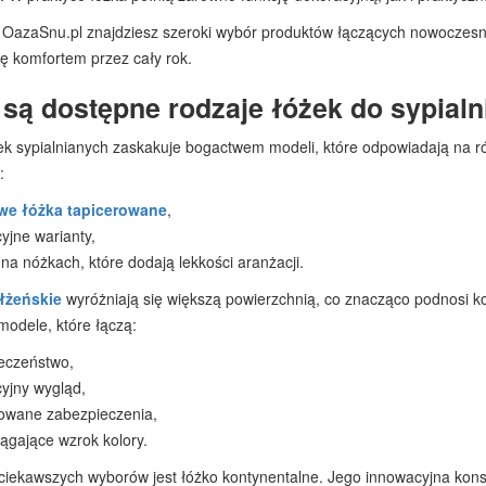
e OazaSnu.pl znajdziesz szeroki wybór produktów łączących nowoczesn
ię komfortem przez cały rok.
 są dostępne rodzaje łóżek do sypialn
k sypialnianych zaskakuje bogactwem modeli, które odpowiadają na r
:
we łóżka tapicerowane
,
cyjne warianty,
 na nóżkach, które dodają lekkości aranżacji.
łżeńskie
wyróżniają się większą powierzchnią, co znacząco podnosi kom
modele, które łączą:
eczeństwo,
cyjny wygląd,
wane zabezpieczenia,
iągające wzrok kolory.
ciekawszych wyborów jest łóżko kontynentalne. Jego innowacyjna kons