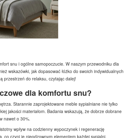
omfort snu i ogólne samopoczucie. W naszym przewodniku dla
wnież wskazówki, jak dopasować łóżko do swoich indywidualnych
ą przestrzeń do relaksu, czytając dalej!
luczowe dla komfortu snu?
ętrza. Starannie zaprojektowane meble sypialniane nie tylko
sokiej jakości materiałom. Badania wskazują, że dobrze dobrane
ów nawet o 30%.
istotny wpływ na codzienny wypoczynek i regenerację
ną, co czyni je nieodzownym elementem każdej sypialni.