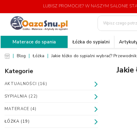
LUBISZ PROMOCJE? W NASZYM SALONIE S
Materace do spania
Łóżka do sypialni
Artykuły
Blog
Łóżka
Jakie łóżko do sypialni wybrać? Przewodni
Jakie
Kategorie
AKTUALNOŚCI (16)
SYPIALNIA (22)
MATERACE (4)
ŁÓŻKA (19)