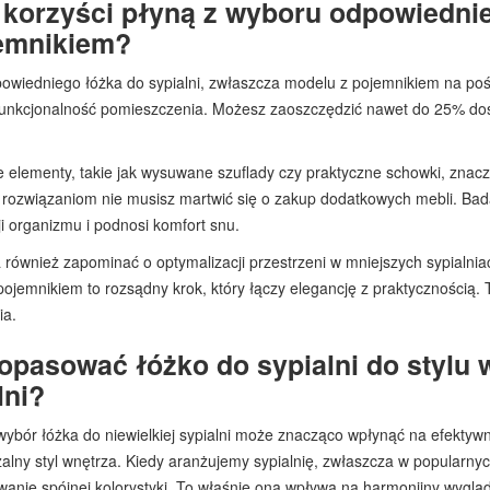
 korzyści płyną z wyboru odpowiednie
emnikiem?
wiedniego łóżka do sypialni, zwłaszcza modelu z pojemnikiem na pości
funkcjonalność pomieszczenia. Możesz zaoszczędzić nawet do 25% dos
elementy, takie jak wysuwane szuflady czy praktyczne schowki, znaczn
m rozwiązaniom nie musisz martwić się o zakup dodatkowych mebli. Ba
i organizmu i podnosi komfort snu.
również zapominać o optymalizacji przestrzeni w mniejszych sypialni
pojemnikiem to rozsądny krok, który łączy elegancję z praktycznością
ia.
opasować łóżko do sypialni do stylu w
lni?
ybór łóżka do niewielkiej sypialni może znacząco wpłynąć na efektywn
alny styl wnętrza. Kiedy aranżujemy sypialnię, zwłaszcza w popularnyc
wanie spójnej kolorystyki. To właśnie ona wpływa na harmonijny wygląd