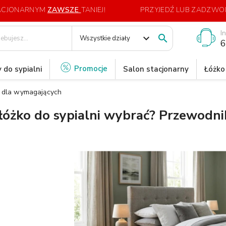
TACJONARNYM
ZAWSZE
TANIEJ!
PRZYJEDŹ LUB ZADZWOŃ
I
expand_more

Wszystkie działy
6
Promocje
 do sypialni
Salon stacjonarny
Łóżko
k dla wymagających
 łóżko do sypialni wybrać? Przewodn