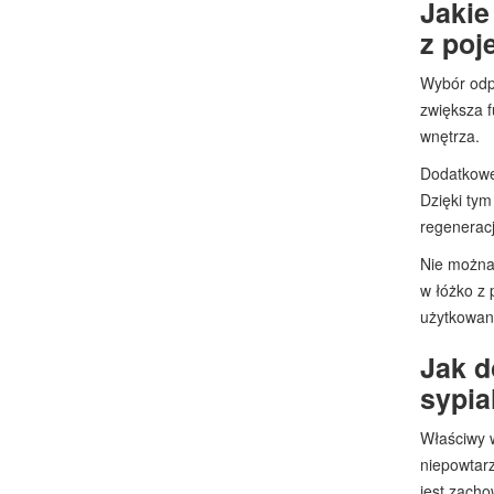
Jakie
z poj
Wybór odpo
zwiększa 
wnętrza.
Dodatkowe 
Dzięki ty
regeneracj
Nie można 
w łóżko z 
użytkowan
Jak d
sypia
Właściwy w
niepowtarz
jest zacho