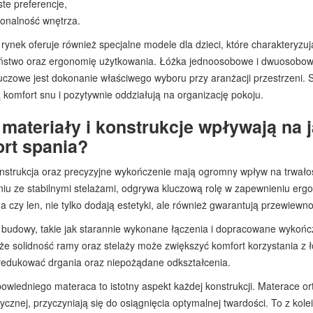
ste preferencje,
jonalność wnętrza.
 rynek oferuje również specjalne modele dla dzieci, które charakteryz
stwo oraz ergonomię użytkowania. Łóżka jednoosobowe i dwuosobowe r
uczowe jest dokonanie właściwego wyboru przy aranżacji przestrzeni. 
 komfort snu i pozytywnie oddziałują na organizację pokoju.
 materiały i konstrukcje wpływają na 
rt spania?
nstrukcja oraz precyzyjne wykończenie mają ogromny wpływ na trwało
iu ze stabilnymi stelażami, odgrywa kluczową rolę w zapewnieniu ergon
a czy len, nie tylko dodają estetyki, ale również gwarantują przewiew
 budowy, takie jak starannie wykonane łączenia i dopracowane wykoń
 że solidność ramy oraz stelaży może zwiększyć komfort korzystania 
edukować drgania oraz niepożądane odkształcenia.
wiedniego materaca to istotny aspekt każdej konstrukcji. Materace or
ycznej, przyczyniają się do osiągnięcia optymalnej twardości. To z ko