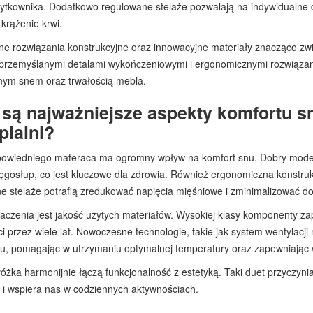
ytkownika. Dodatkowo regulowane stelaże pozwalają na indywidualne do
 krążenie krwi.
 rozwiązania konstrukcyjne oraz innowacyjne materiały znacząco zwię
przemyślanymi detalami wykończeniowymi i ergonomicznymi rozwiązani
nym snem oraz trwałością mebla.
 są najważniejsze aspekty komfortu 
pialni?
owiedniego materaca ma ogromny wpływ na komfort snu. Dobry model ni
ęgosłup, co jest kluczowe dla zdrowia. Również ergonomiczna konstru
ne stelaże potrafią zredukować napięcia mięśniowe i zminimalizować do
aczenia jest jakość użytych materiałów. Wysokiej klasy komponenty z
i przez wiele lat. Nowoczesne technologie, takie jak system wentylacj
u, pomagając w utrzymaniu optymalnej temperatury oraz zapewniając 
żka harmonijnie łączą funkcjonalność z estetyką. Taki duet przyczynia
 i wspiera nas w codziennych aktywnościach.