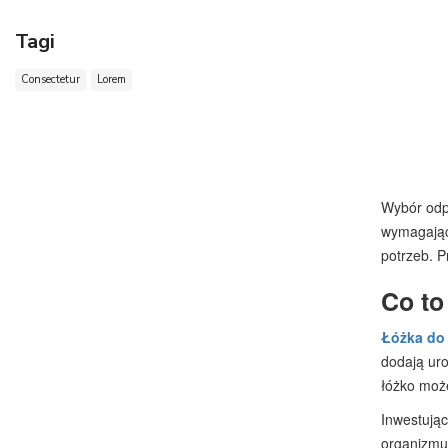
Tagi
Consectetur
Lorem
Wybór odp
wymagający
potrzeb. P
Co to
Łóżka do 
dodają uro
łóżko moż
Inwestując
organizmu.