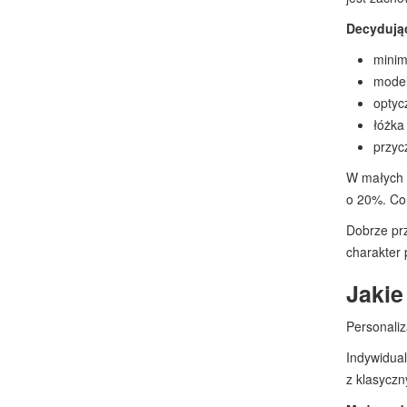
Decydując
minim
model
optyc
łóżka
przyc
W małych s
o 20%. Co 
Dobrze pr
charakter
Jakie
Personali
Indywidual
z klasycz